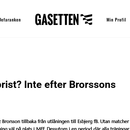
Uefaranken
Min Profil
rist? Inte efter Brorssons
rorsson tillbaka från utlåningen till Esbjerg fB. Utan matcher
ing väl på plats i MFF. Dessutom i en period där alla träningar