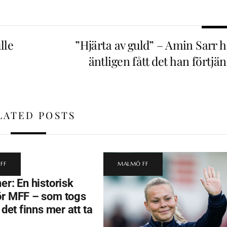
lle
”Hjärta av guld” – Amin Sarr h
äntligen fått det han förtjä
LATED POSTS
FF
MALMÖ FF
er: En historisk
ör MFF – som togs
t det finns mer att ta