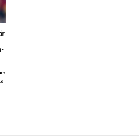
är
a-
ram
ta