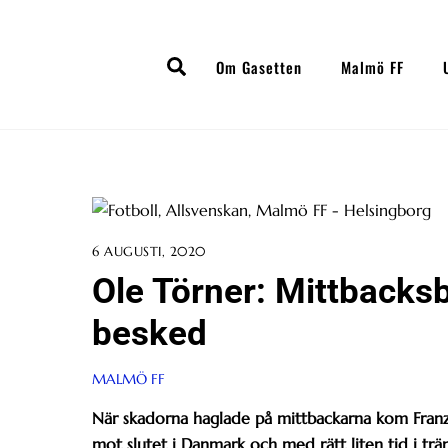
Skip
to
Search
content
Om Gasetten
Malmö FF
6 AUGUSTI, 2020
Ole Törner: Mittbacksb
besked
MALMÖ FF
När skadorna haglade på mittbackarna kom Franz B
mot slutet i Danmark och med rätt liten tid i trän