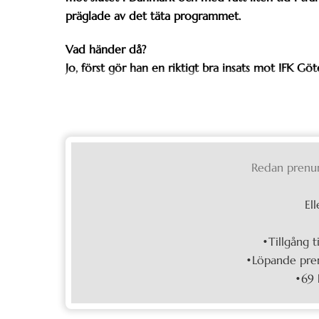
präglade av det täta programmet.
Vad händer då?
Jo, först gör han en riktigt bra insats mot IFK 
Redan prenu
Ell
•Tillgång t
•Löpande pren
•69 