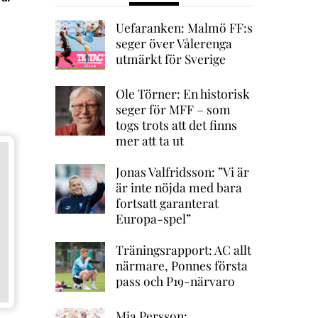
Uefaranken: Malmö FF:s
seger över Vålerenga
utmärkt för Sverige
Ole Törner: En historisk
seger för MFF – som
togs trots att det finns
mer att ta ut
Jonas Valfridsson: ”Vi är
är inte nöjda med bara
fortsatt garanterat
Europa-spel”
Träningsrapport: AC allt
närmare, Ponnes första
pass och P19-närvaro
Mia Persson: