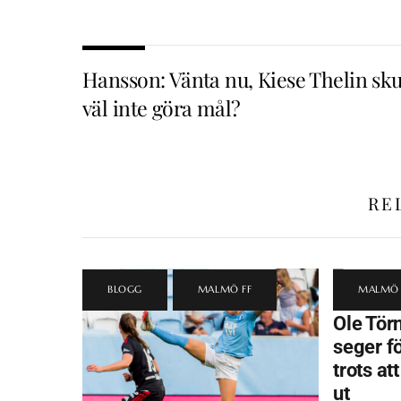
Hansson: Vänta nu, Kiese Thelin sku
väl inte göra mål?
RE
BLOGG
,
MALMÖ FF
MALMÖ 
Ole Törn
seger f
trots at
ut