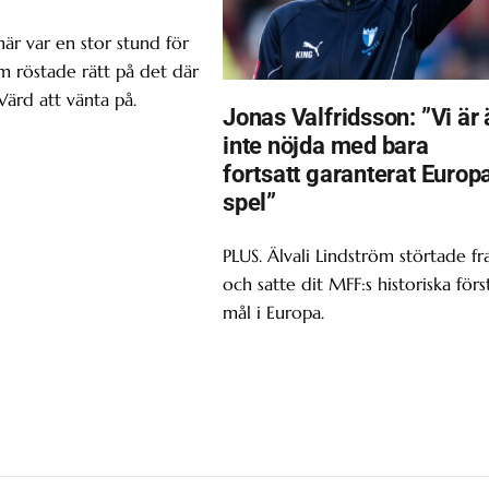
här var en stor stund för
om röstade rätt på det där
Värd att vänta på.
Jonas Valfridsson: ”Vi är 
inte nöjda med bara
fortsatt garanterat Europ
spel”
PLUS. Älvali Lindström störtade f
och satte dit MFF:s historiska förs
mål i Europa.