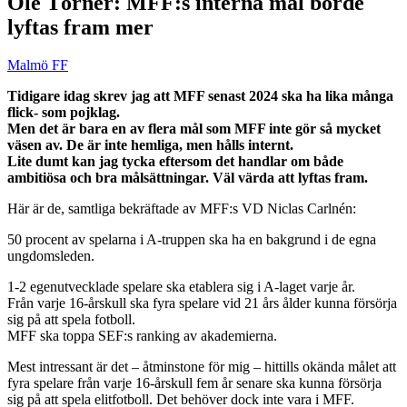
Ole Törner: MFF:s interna mål borde
lyftas fram mer
Malmö FF
Tidigare idag skrev jag att MFF senast 2024 ska ha lika många
flick- som pojklag.
Men det är bara en av flera mål som MFF inte gör så mycket
väsen av. De är inte hemliga, men hålls internt.
Lite dumt kan jag tycka eftersom det handlar om både
ambitiösa och bra målsättningar. Väl värda att lyftas fram.
Här är de, samtliga bekräftade av MFF:s VD Niclas Carlnén:
50 procent av spelarna i A-truppen ska ha en bakgrund i de egna
ungdomsleden.
1-2 egenutvecklade spelare ska etablera sig i A-laget varje år.
Från varje 16-årskull ska fyra spelare vid 21 års ålder kunna försörja
sig på att spela fotboll.
MFF ska toppa SEF:s ranking av akademierna.
Mest intressant är det – åtminstone för mig – hittills okända målet att
fyra spelare från varje 16-årskull fem år senare ska kunna försörja
sig på att spela elitfotboll. Det behöver dock inte vara i MFF.