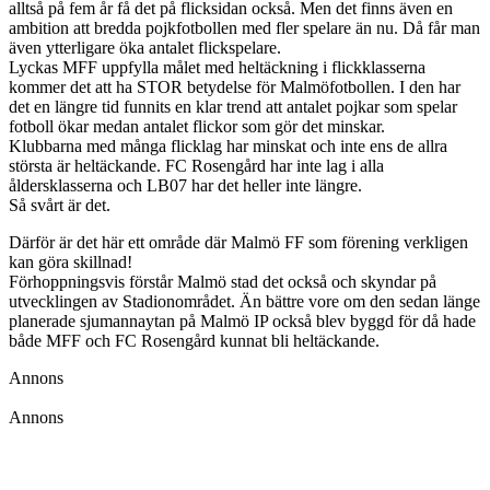
alltså på fem år få det på flicksidan också. Men det finns även en
ambition att bredda pojkfotbollen med fler spelare än nu. Då får man
även ytterligare öka antalet flickspelare.
Lyckas MFF uppfylla målet med heltäckning i flickklasserna
kommer det att ha STOR betydelse för Malmöfotbollen. I den har
det en längre tid funnits en klar trend att antalet pojkar som spelar
fotboll ökar medan antalet flickor som gör det minskar.
Klubbarna med många flicklag har minskat och inte ens de allra
största är heltäckande. FC Rosengård har inte lag i alla
åldersklasserna och LB07 har det heller inte längre.
Så svårt är det.
Därför är det här ett område där Malmö FF som förening verkligen
kan göra skillnad!
Förhoppningsvis förstår Malmö stad det också och skyndar på
utvecklingen av Stadionområdet. Än bättre vore om den sedan länge
planerade sjumannaytan på Malmö IP också blev byggd för då hade
både MFF och FC Rosengård kunnat bli heltäckande.
Annons
Annons