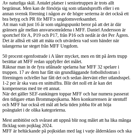
Av naturliga skäl. Antalet platser i seniortruppen är trots allt
begränsat. Men kan de försörja sig som utlandsproffs eller i en
annan svensk förening i någon av de högre serierna är det också ett
bra betyg och PR för MFF:s ungdomsverksamhet.
Att man valt just 16 år som utgångspunkt beror på att det är där
gränsen går mellan ansvarsområdena i MFF. Daniel Andersson är
sportchef för A, P19 och P17, från P16 och nedåt är det Per Ågren.
Det är alltså ett sätt att mäta och utvärdera vad som händer när
talangerna tar steget från MFF Ungdom.
50 procent egenfostrade i A låter mycket, men en titt på årets trupp
berättar att MFF redan uppfyller det målet.
Räknar man in de fyra utlånade spelarna har MFF 32 spelare i
truppen. 17 av dem har fått sin grundläggande fotbollsfostran i
föreningen och/eller har fått det och sedan återvänt efter utlandsspel.
1-2 per år ska vara en snittsiffra. Blir det noll ett år kan det
kompenseras med tre ett annat.
När det gäller SEF-rankingen toppar MFF och har numera passerat
den tidigare ettan Brommapojkarna. Men konkurrensen är stentuff
och MFF har också ett mål att hela tiden jobba för att höja
poängtalet i de olika kategorierna.
Mest ambitiöst och svårast att uppnå blir nog målet att ha lika många
flicklag som pojklag 2024.
MFF är heltäckande på pojksidan med lag i varje åldersklass och ska