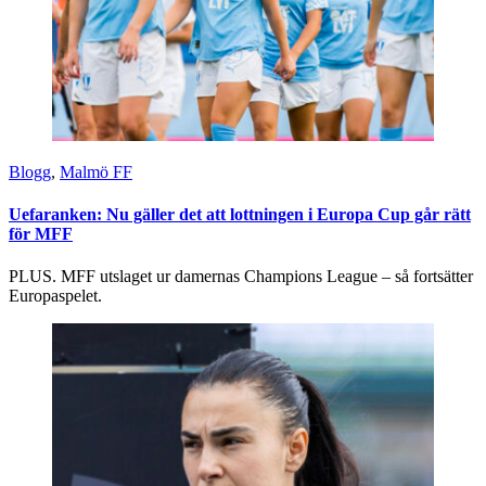
Blogg
,
Malmö FF
Uefaranken: Nu gäller det att lottningen i Europa Cup går rätt
för MFF
PLUS. MFF utslaget ur damernas Champions League – så fortsätter
Europaspelet.