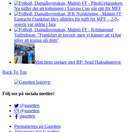
Uefaranken:
Nu gäller det att lottningen i Europa Cup går rätt för MFF
Eintracht Frankfurt blev alldeles för tufft för MFF – 2-0-
segern var aldrig i fara
Valfridsson: ”Frankfurt är favorit, men vi känner att vi har
idéer att kunna slå dem”
Matchens spelare mot BP: Sead Haksabanovic
Back To Top
Följ oss på sociala medier!
@gasetten
@gasetten
gasetten
Prenumerera på Gasetten
Annonsera hos Gasetten