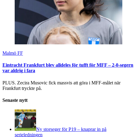
Malmö FF
Eintracht Frankfurt blev alldeles för tufft för MFF – 2-0-segern
var aldrig i fara
PLUS. Zecira Musovic fick massvis att göra i MFF-målet när
Frankfurt tryckte på.
Senaste nytt
Ny storseger för P19 – knaprar in på
serieledningen