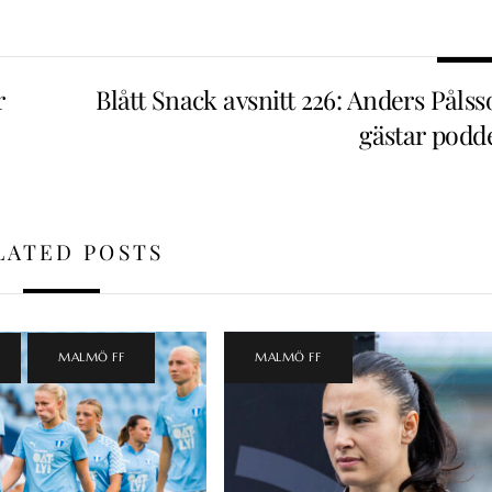
r
Blått Snack avsnitt 226: Anders Påls
gästar podd
LATED POSTS
,
MALMÖ FF
MALMÖ FF