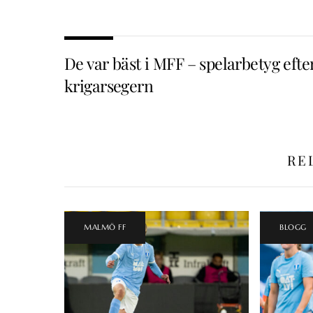
De var bäst i MFF – spelarbetyg efte
krigarsegern
RE
MALMÖ FF
BLOGG