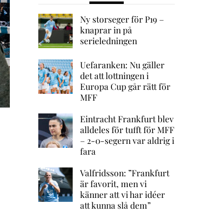
Ny storseger för P19 –
knaprar in på
serieledningen
Uefaranken: Nu gäller
det att lottningen i
Europa Cup går rätt för
MFF
Eintracht Frankfurt blev
alldeles för tufft för MFF
– 2-0-segern var aldrig i
fara
Valfridsson: ”Frankfurt
är favorit, men vi
känner att vi har idéer
att kunna slå dem”