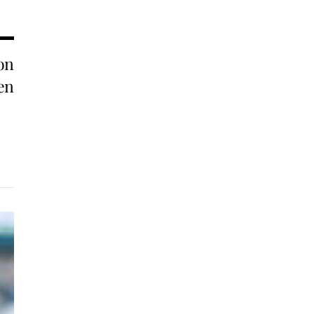
son
en