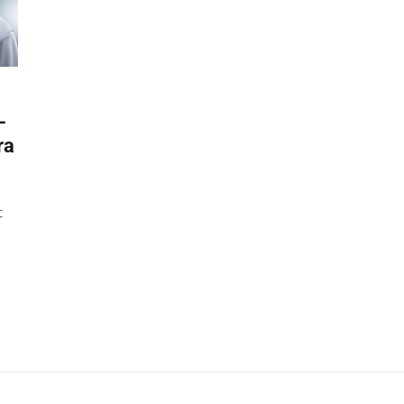
–
ra
t