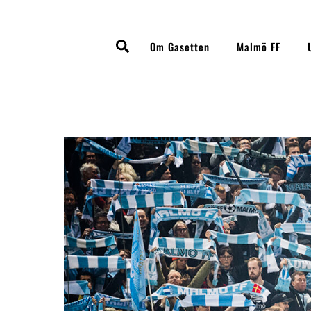
Skip
to
Search
content
Om Gasetten
Malmö FF