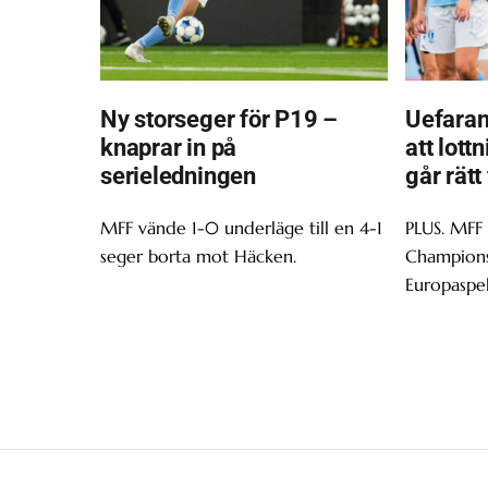
Ny storseger för P19 –
Uefaran
knaprar in på
att lott
serieledningen
går rätt
MFF vände 1-0 underläge till en 4-1
PLUS. MFF
seger borta mot Häcken.
Champions 
Europaspel