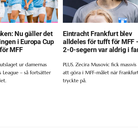
ken: Nu gäller det
Eintracht Frankfurt blev
ningen i Europa Cup
alldeles för tufft för MFF 
 för MFF
2-0-segern var aldrig i fa
 utslaget ur damernas
PLUS. Zecira Musovic fick massvis
League – så fortsätter
att göra i MFF-målet när Frankfur
et.
tryckte på.