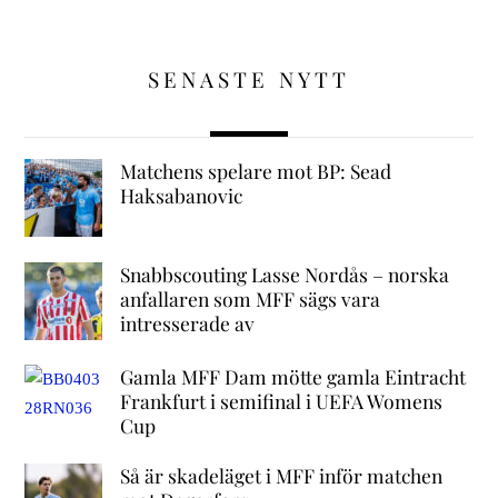
SENASTE NYTT
Matchens spelare mot BP: Sead
Haksabanovic
Snabbscouting Lasse Nordås – norska
anfallaren som MFF sägs vara
intresserade av
Gamla MFF Dam mötte gamla Eintracht
Frankfurt i semifinal i UEFA Womens
Cup
Så är skadeläget i MFF inför matchen