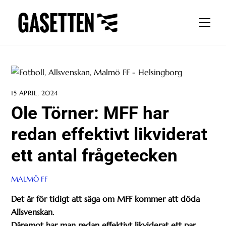
Skip
to
Men
content
15 APRIL, 2024
Ole Törner: MFF har
redan effektivt likviderat
ett antal frågetecken
MALMÖ FF
Det är för tidigt att säga om MFF kommer att döda
Allsvenskan.
Däremot har man redan effektivt likviderat ett par