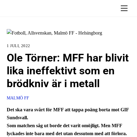
Skip
Men
to
content
1 JULI, 2022
Ole Törner: MFF har blivit
lika ineffektivt som en
brödkniv är i metall
MALMÖ FF
Det ska vara svårt för MFF att tappa poäng borta mot GIF
Sundsvall.
Som matchen såg ut borde det varit omöjligt. Men MFF
lyckades inte bara med det utan dessutom med att förlora.