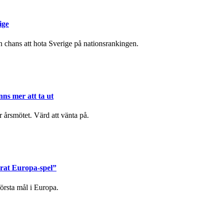
ige
chans att hota Sverige på nationsrankingen.
nns mer att ta ut
r årsmötet. Värd att vänta på.
erat Europa-spel”
örsta mål i Europa.