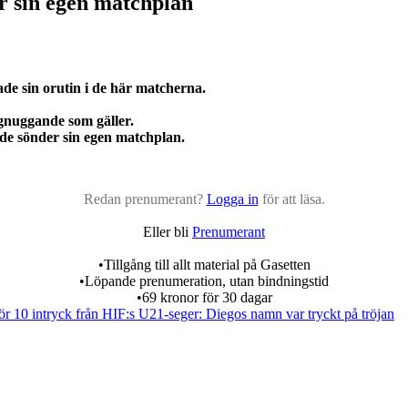
r sin egen matchplan
de sin orutin i de här matcherna.
 gnuggande som gäller.
de sönder sin egen matchplan.
Redan prenumerant?
Logga in
för att läsa.
Eller bli
Prenumerant
•Tillgång till allt material på Gasetten
•Löpande prenumeration, utan bindningstid
•69 kronor för 30 dagar
ör
10 intryck från HIF:s U21-seger: Diegos namn var tryckt på tröjan