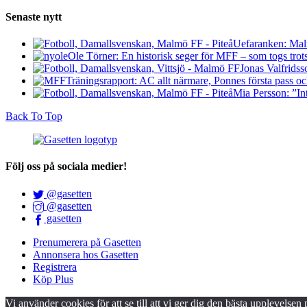
Senaste nytt
Uefaranken: Malm
Ole Törner: En historisk seger för MFF – som togs trots a
Jonas Valfridss
Träningsrapport: AC allt närmare, Ponnes första pass o
Mia Persson: ”Int
Back To Top
Följ oss på sociala medier!
@gasetten
@gasetten
gasetten
Prenumerera på Gasetten
Annonsera hos Gasetten
Registrera
Köp Plus
Vi använder cookies för att se till att vi ger dig den bästa upplevelsen