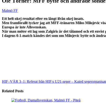
Ole Törner: MFF bytte och ändrade sönde
Malmö FF
Ett helt okej resultat efter en långt ifrån okej insats.
Men framförallt tycker jag att MFF-tränaren Milos Milojevic visa
Europa är inte Allsvenskan.
När man möter ett lag som Zalgiris är det tålamod och ett envist
I dagens 0-1-match kändes det som om Milojevic bytte och ändra
HIF–VÄR 3–1: Referat från HIF:s U21-seger – Kaied segerorganisat
Related Posts