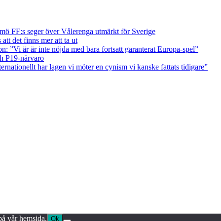
ö FF:s seger över Vålerenga utmärkt för Sverige
tt det finns mer att ta ut
on: ”Vi är är inte nöjda med bara fortsatt garanterat Europa-spel”
ch P19-närvaro
ernationellt har lagen vi möter en cynism vi kanske fattats tidigare”
 på vår hemsida.
Ok