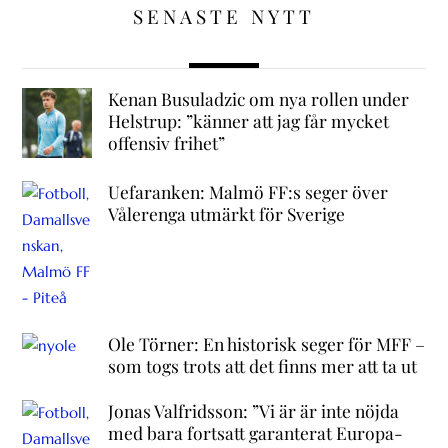
SENASTE NYTT
Kenan Busuladzic om nya rollen under
Helstrup: ”känner att jag får mycket
offensiv frihet”
Uefaranken: Malmö FF:s seger över
Vålerenga utmärkt för Sverige
Ole Törner: En historisk seger för MFF –
som togs trots att det finns mer att ta ut
Jonas Valfridsson: ”Vi är är inte nöjda
med bara fortsatt garanterat Europa-