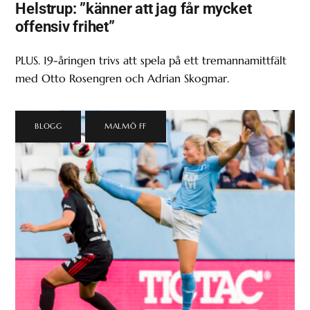
Helstrup: ”känner att jag får mycket
offensiv frihet”
PLUS. 19-åringen trivs att spela på ett tremannamittfält
med Otto Rosengren och Adrian Skogmar.
BLOGG
,
MALMÖ FF