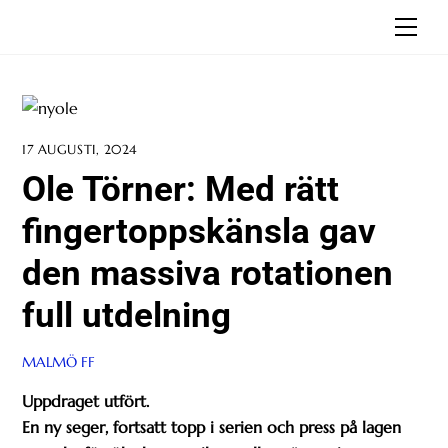
Skip
Men
to
content
17 AUGUSTI, 2024
Ole Törner: Med rätt
fingertoppskänsla gav
den massiva rotationen
full utdelning
MALMÖ FF
Uppdraget utfört.
En ny seger, fortsatt topp i serien och press på lagen