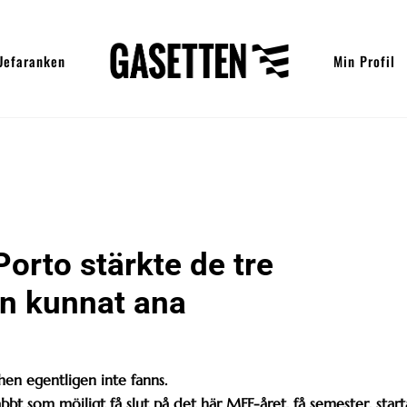
Uefaranken
Min Profil
Porto stärkte de tre
an kunnat ana
en egentligen inte fanns.
nabbt som möjligt få slut på det här MFF-året, få semester, start