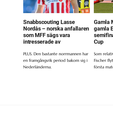
Snabbscouting Lasse
Gamla 
Nordås – norska anfallaren
gamla Ei
som MFF sägs vara
semifin
intresserade av
Cup
PLUS. Den bastante norrmannen har
Som relativ
en framgångsrik period bakom sig i
Fischer fly
Nederländerna.
första mat