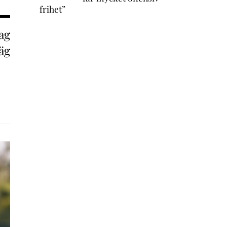
frihet”
ag
äg