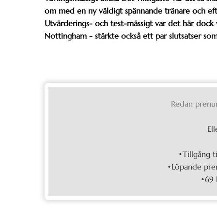
om med en ny väldigt spännande tränare och efter 
Utvärderings- och test-mässigt var det här dock 
Nottingham - stärkte också ett par slutsatser so
Redan prenu
Ell
•Tillgång t
•Löpande pren
•69 