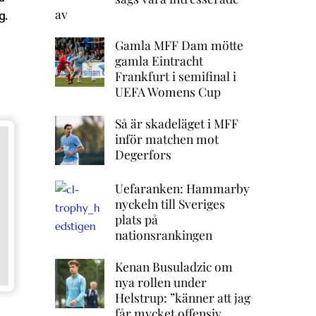
av
g.
Gamla MFF Dam mötte
gamla Eintracht
Frankfurt i semifinal i
UEFA Womens Cup
Så är skadeläget i MFF
inför matchen mot
Degerfors
Uefaranken: Hammarby
nyckeln till Sveriges
plats på
nationsrankingen
Kenan Busuladzic om
nya rollen under
Helstrup: ”känner att jag
får mycket offensiv