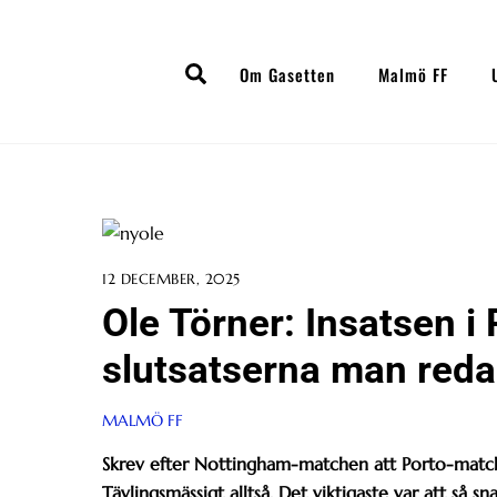
Skip
to
Search
content
Om Gasetten
Malmö FF
12 DECEMBER, 2025
Ole Törner: Insatsen i 
slutsatserna man red
MALMÖ FF
Skrev efter Nottingham-matchen att Porto-match
Tävlingsmässigt alltså. Det viktigaste var att så s