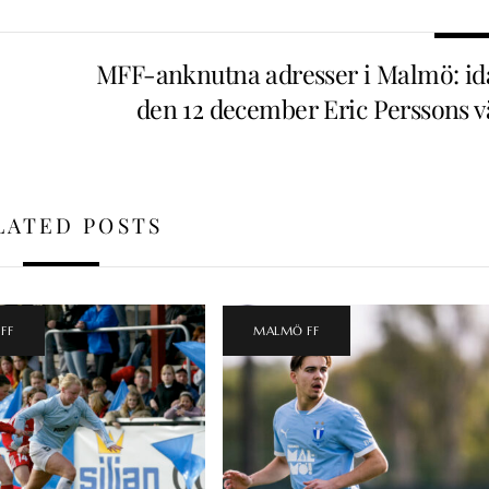
MFF-anknutna adresser i Malmö: id
den 12 december Eric Perssons v
LATED POSTS
FF
MALMÖ FF