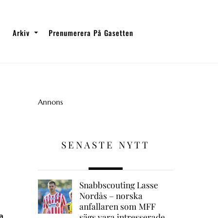
Arkiv
Prenumerera På Gasetten
Annons
SENASTE NYTT
Snabbscouting Lasse
Nordås – norska
anfallaren som MFF
a
sägs vara intresserade