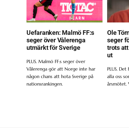
Uefaranken: Malmö FF:s
Ole Törn
seger över Vålerenga
seger f
utmärkt för Sverige
trots at
ut
PLUS. Malmö FF:s seger över
Vålerenga gör att Norge inte har
PLUS. Det 
någon chans att hota Sverige på
alla oss s
nationsrankingen.
årsmötet. 