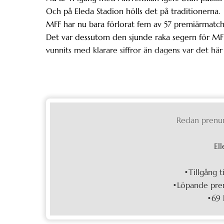
Och på Eleda Stadion hölls det på traditionerna.
MFF har nu bara förlorat fem av 57 premiärmatc
Det var dessutom den sjunde raka segern för M
vunnits med klarare siffror än dagens var det hä
Redan prenu
Ell
•Tillgång t
•Löpande pren
•69 