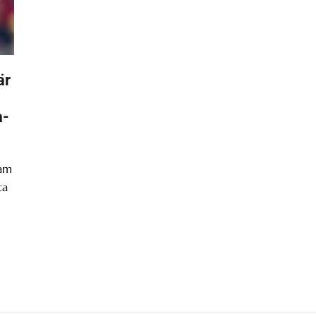
är
a-
ram
ta