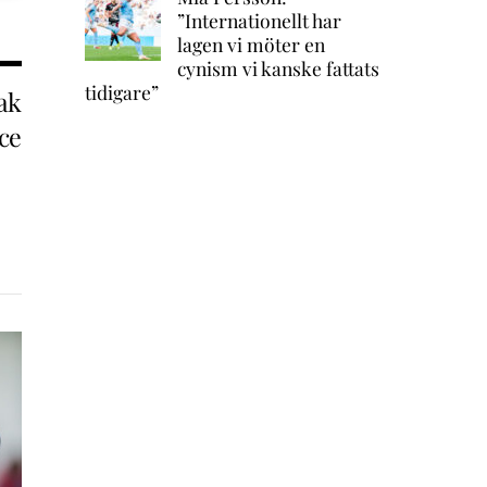
”Internationellt har
lagen vi möter en
cynism vi kanske fattats
tidigare”
ak
ce