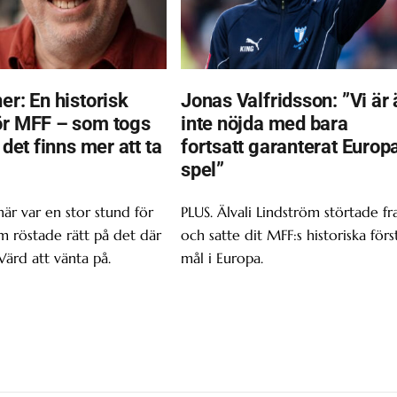
er: En historisk
Jonas Valfridsson: ”Vi är 
ör MFF – som togs
inte nöjda med bara
t det finns mer att ta
fortsatt garanterat Europ
spel”
här var en stor stund för
PLUS. Älvali Lindström störtade f
om röstade rätt på det där
och satte dit MFF:s historiska förs
Värd att vänta på.
mål i Europa.