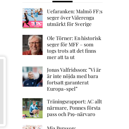
Uefaranken: Malmö FF:s
seger över Vålerenga
utmärkt för Sverige
Ole Törner: En historisk
seger för MFF – som
togs trots att det finns
mer att ta ut
Jonas Valfridsson: ”Vi är
är inte nöjda med bara
fortsatt garanterat
Europa-spel”
Träningsrapport: AC allt
närmare, Ponnes första
pass och P19-närvaro
Mia Persson: