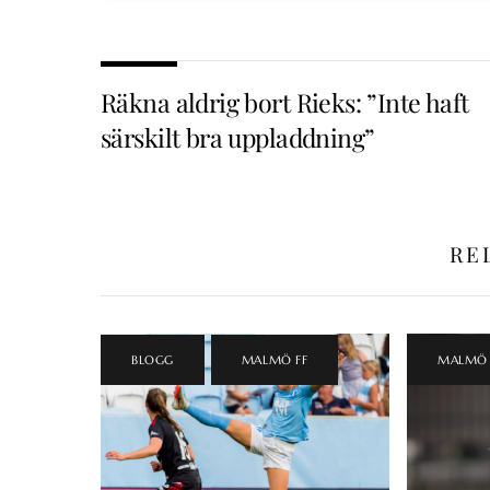
Räkna aldrig bort Rieks: ”Inte haft
särskilt bra uppladdning”
RE
BLOGG
,
MALMÖ FF
MALMÖ 