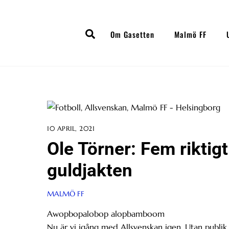
Skip
to
Search
content
Om Gasetten
Malmö FF
10 APRIL, 2021
Ole Törner: Fem riktig
guldjakten
MALMÖ FF
Awopbopalobop alopbamboom
Nu är vi igång med Allsvenskan igen. Utan publik