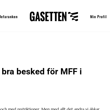
Uefaranken
Min Profil
t bra besked för MFF i
 och med restriktioner. Men med allt det andra vi älskar.