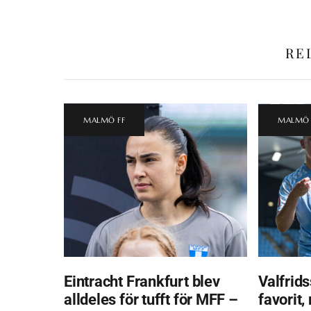
RE
MALMÖ FF
MALMÖ 
Eintracht Frankfurt blev
Valfrids
alldeles för tufft för MFF –
favorit,