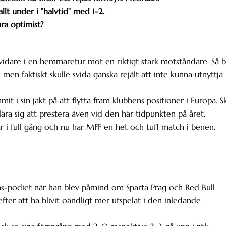
llt under i ”halvtid” med 1-2.
ara optimist?
 vidare i en hemmaretur mot en riktigt stark motståndare. Så b
men faktiskt skulle svida ganska rejält att inte kunna utnyttja
 i sin jakt på att flytta fram klubbens positioner i Europa. S
ra sig att prestera även vid den här tidpunkten på året.
r i full gång och nu har MFF en het och tuff match i benen.
ens-podiet när han blev påmind om Sparta Prag och Red Bull
ter att ha blivit oändligt mer utspelat i den inledande