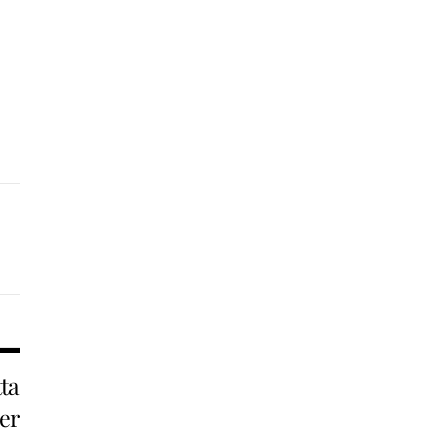
ta
er