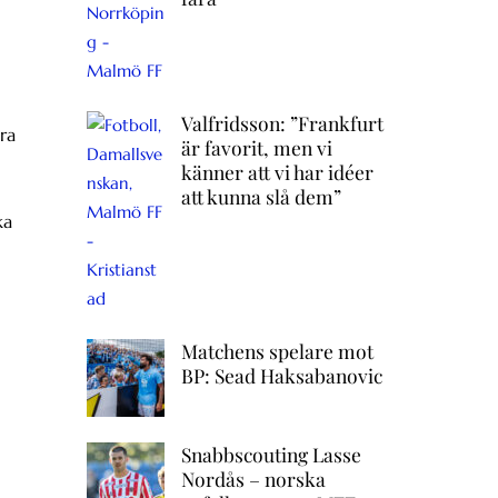
Valfridsson: ”Frankfurt
ra
är favorit, men vi
känner att vi har idéer
att kunna slå dem”
ka
Matchens spelare mot
BP: Sead Haksabanovic
Snabbscouting Lasse
Nordås – norska