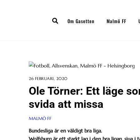
Skip
to
Search
content
Om Gasetten
Malmö FF
26 FEBRUARI, 2020
Ole Törner: Ett läge so
svida att missa
MALMÖ FF
Bundesliga är en väldigt bra liga.
Wolfsburg är ett starkt lag i den bra ligan, sjua i t