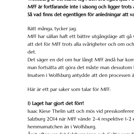
MFF är fortfarande inte i säsong och ligger trots a
Så vad finns det egentligen för anledningar att v
Rätt många, tycker jag.
MFF har sällan haft ett bättre utgångsläge att gå
att det för MFF trots alla svårigheter och om och 
det.
Det säger en del om hur långt MFF ändå har kommit
man fortsätta att göra det måste man dessutom lä
Insatsen i Wolfsburg antydde att den processen ä
Här är ett par saker som talar för MFF:
1) Laget har gjort det förr!
Isaac Kiese Thelin satt och mös vid presskonfer
Salzburg 2014 när MFF vände 2-4 respektive 1-2 ef
hemmamatchen än i Wolfsburg.