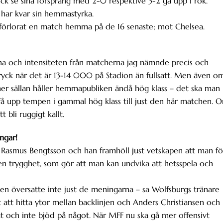
ick se sina försprång med 2-0 respektive 3-2 gå upp i rök.
 har kvar sin hemmastyrka.
a förlorat en match hemma på de 16 senaste; mot Chelsea.
a och intensiteten från matcherna jag nämnde precis och
ryck när det är 13-14 000 på Stadion än fullsatt. Men även o
mer sällan håller hemmapubliken ändå hög klass – det ska man
få upp tempen i gammal hög klass till just den här matchen. 
 bli ruggigt kallt.
ngar!
Rasmus Bengtsson och han framhöll just vetskapen att man fö
 en trygghet, som gör att man kan undvika att hetsspela och
en översatte inte just de meningarna – sa Wolfsburgs tränare
 att hitta ytor mellan backlinjen och Anders Christiansen och
t och inte bjöd på något. När MFF nu ska gå mer offensivt