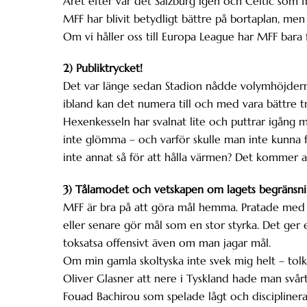
Året efter var det Salzburg igen och Celtic som f
MFF har blivit betydligt bättre på bortaplan, men
Om vi håller oss till Europa League har MFF bar
2) Publiktrycket!
Det var länge sedan Stadion nådde volymhöjdern
ibland kan det numera till och med vara bättre t
Hexenkesseln har svalnat lite och puttrar igång 
inte glömma – och varför skulle man inte kunna 
inte annat så för att hålla värmen? Det kommer att
3) Tålamodet och vetskapen om lagets begränsni
MFF är bra på att göra mål hemma. Pratade med 
eller senare gör mål som en stor styrka. Det ger
toksatsa offensivt även om man jagar mål.
Om min gamla skoltyska inte svek mig helt – tolk
Oliver Glasner att nere i Tyskland hade man svårt
Fouad Bachirou som spelade lågt och disciplinera