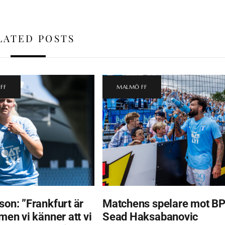
LATED POSTS
FF
MALMÖ FF
son: ”Frankfurt är
Matchens spelare mot BP
 men vi känner att vi
Sead Haksabanovic