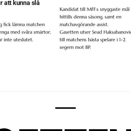
r att kunna slå
Kandidat till MFF:s snyggaste mål
hittills denna säsong, samt en
g fick lämna matchen
matchavgörande assist.
enga med svåra smärtor,
Gasetten utser Sead Haksabanovi
r inte uteslutet.
till matchens bästa spelare i 1-2
segern mot BP.