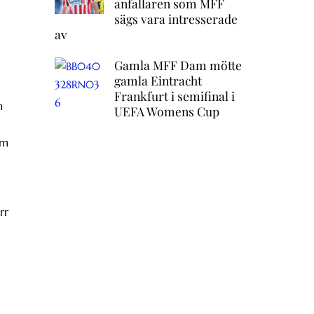
anfallaren som MFF
sägs vara intresserade
av
Gamla MFF Dam mötte
gamla Eintracht
Frankfurt i semifinal i
m
UEFA Womens Cup
Om
rr