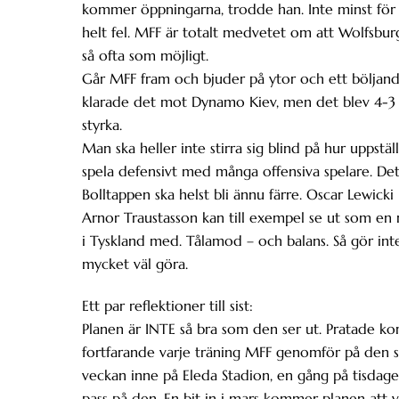
kommer öppningarna, trodde han. Inte minst för e
helt fel. MFF är totalt medvetet om att Wolfsburg i
så ofta som möjligt.
Går MFF fram och bjuder på ytor och ett böljan
klarade det mot Dynamo Kiev, men det blev 4-3 o
styrka.
Man ska heller inte stirra sig blind på hur uppstä
spela defensivt med många offensiva spelare. De
Bolltappen ska helst bli ännu färre. Oscar Lewicki 
Arnor Traustasson kan till exempel se ut som en 
i Tyskland med. Tålamod – och balans. Så gör in
mycket väl göra.
Ett par reflektioner till sist:
Planen är INTE så bra som den ser ut. Pratade ko
fortfarande varje träning MFF genomför på den så
veckan inne på Eleda Stadion, en gång på tisd
pass på den. En bit in i mars kommer planen att va