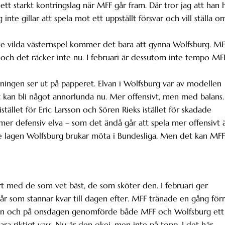
tt starkt kontringslag när MFF går fram. Där tror jag att han 
nte gillar att spela mot ett uppställt försvar och vill ställa o
de vilda västernspel kommer det bara att gynna Wolfsburg. MF
ch det räcker inte nu. I februari är dessutom inte tempo MFF
llningen ser ut på papperet. Elvan i Wolfsburg var av modellen
t kan bli något annorlunda nu. Mer offensivt, men med balans.
istället för Eric Larsson och Sören Rieks istället för skadade
mer defensiv elva – som det ändå går att spela mer offensivt 
te lagen Wolfsburg brukar möta i Bundesliga. Men det kan MFF
rt med de som vet bäst, de som sköter den. I februari ger
r som stannar kvar till dagen efter. MFF tränade en gång för
agen och på onsdagen genomförde både MFF och Wolfsburg ett
ra riktigt vass. Nu är den okej, men inte på topp. I det här