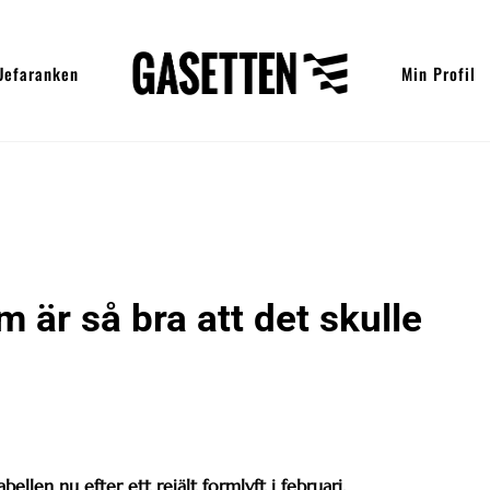
Uefaranken
Min Profil
m är så bra att det skulle
abellen nu efter ett rejält formlyft i februari.