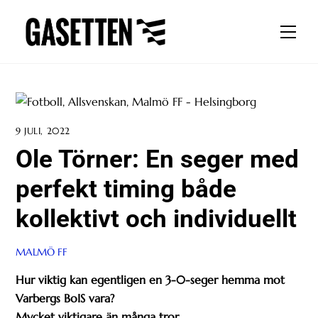
Skip
to
Men
content
9 JULI, 2022
Ole Törner: En seger med
perfekt timing både
kollektivt och individuellt
MALMÖ FF
Hur viktig kan egentligen en 3-0-seger hemma mot
Varbergs BoIS vara?
Mycket viktigare än många tror.