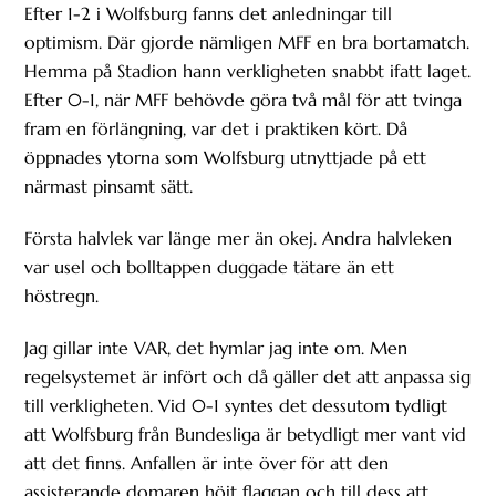
Efter 1-2 i Wolfsburg fanns det anledningar till
optimism. Där gjorde nämligen MFF en bra bortamatch.
Hemma på Stadion hann verkligheten snabbt ifatt laget.
Efter 0-1, när MFF behövde göra två mål för att tvinga
fram en förlängning, var det i praktiken kört. Då
öppnades ytorna som Wolfsburg utnyttjade på ett
närmast pinsamt sätt.
Första halvlek var länge mer än okej. Andra halvleken
var usel och bolltappen duggade tätare än ett
höstregn.
Jag gillar inte VAR, det hymlar jag inte om. Men
regelsystemet är infört och då gäller det att anpassa sig
till verkligheten. Vid 0-1 syntes det dessutom tydligt
att Wolfsburg från Bundesliga är betydligt mer vant vid
att det finns. Anfallen är inte över för att den
assisterande domaren höjt flaggan och till dess att