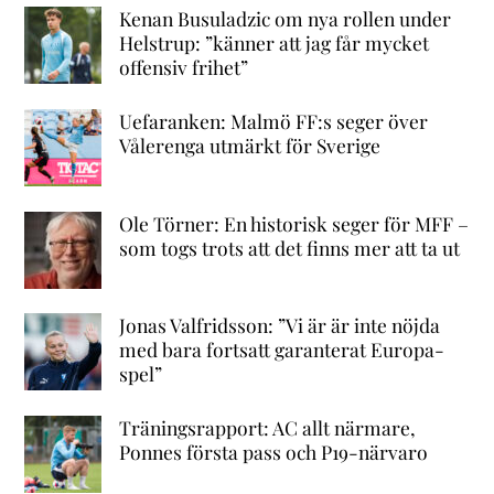
Kenan Busuladzic om nya rollen under
Helstrup: ”känner att jag får mycket
offensiv frihet”
Uefaranken: Malmö FF:s seger över
Vålerenga utmärkt för Sverige
Ole Törner: En historisk seger för MFF –
som togs trots att det finns mer att ta ut
Jonas Valfridsson: ”Vi är är inte nöjda
med bara fortsatt garanterat Europa-
spel”
Träningsrapport: AC allt närmare,
Ponnes första pass och P19-närvaro