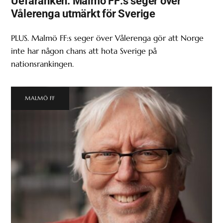
Uefaranken: Malmö FF:s seger över
Vålerenga utmärkt för Sverige
PLUS. Malmö FF:s seger över Vålerenga gör att Norge
inte har någon chans att hota Sverige på
nationsrankingen.
MALMÖ FF