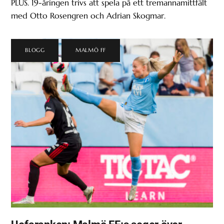
PLUS. 19-åringen trivs att spela på ett tremannamittfält
med Otto Rosengren och Adrian Skogmar.
BLOGG
,
MALMÖ FF