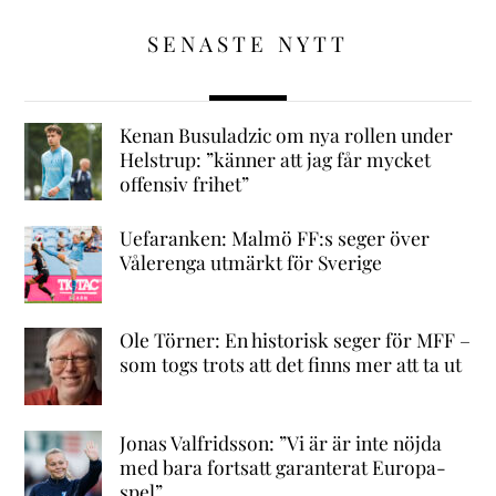
SENASTE NYTT
Kenan Busuladzic om nya rollen under
Helstrup: ”känner att jag får mycket
offensiv frihet”
Uefaranken: Malmö FF:s seger över
Vålerenga utmärkt för Sverige
Ole Törner: En historisk seger för MFF –
som togs trots att det finns mer att ta ut
Jonas Valfridsson: ”Vi är är inte nöjda
med bara fortsatt garanterat Europa-
spel”