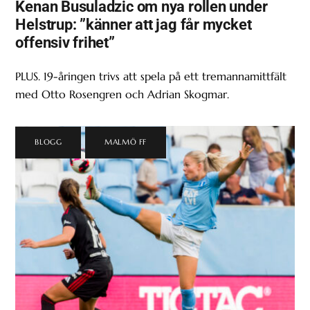
Kenan Busuladzic om nya rollen under
Helstrup: ”känner att jag får mycket
offensiv frihet”
PLUS. 19-åringen trivs att spela på ett tremannamittfält
med Otto Rosengren och Adrian Skogmar.
BLOGG
,
MALMÖ FF