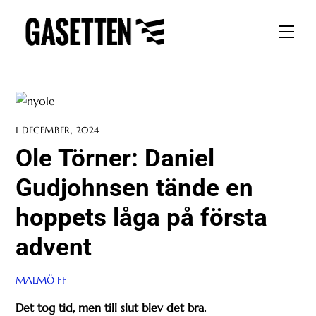
Skip
to
Men
content
1 DECEMBER, 2024
Ole Törner: Daniel
Gudjohnsen tände en
hoppets låga på första
advent
MALMÖ FF
Det tog tid, men till slut blev det bra.