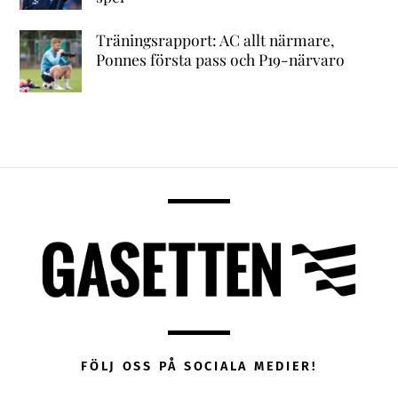
Träningsrapport: AC allt närmare,
Ponnes första pass och P19-närvaro
FÖLJ OSS PÅ SOCIALA MEDIER!