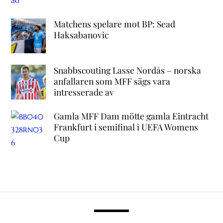
Matchens spelare mot BP: Sead
Haksabanovic
Snabbscouting Lasse Nordås – norska
anfallaren som MFF sägs vara
intresserade av
Gamla MFF Dam mötte gamla Eintracht
Frankfurt i semifinal i UEFA Womens
Cup