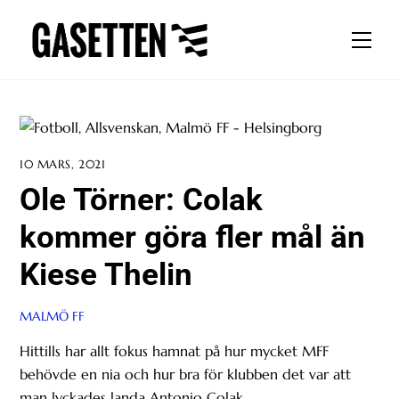
Skip
to
Men
content
10 MARS, 2021
Ole Törner: Colak
kommer göra fler mål än
Kiese Thelin
MALMÖ FF
Hittills har allt fokus hamnat på hur mycket MFF
behövde en nia och hur bra för klubben det var att
man lyckades landa Antonio Colak.