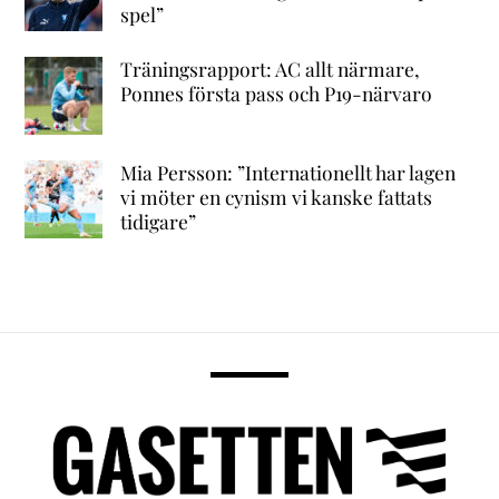
spel”
Träningsrapport: AC allt närmare,
Ponnes första pass och P19-närvaro
Mia Persson: ”Internationellt har lagen
vi möter en cynism vi kanske fattats
tidigare”