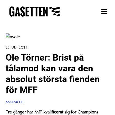
Skip
to
Men
content
23 JULI, 2024
Ole Törner: Brist på
tålamod kan vara den
absolut största fienden
för MFF
MALMÖ FF
Tre gånger har MFF kvalificerat sig för Champions