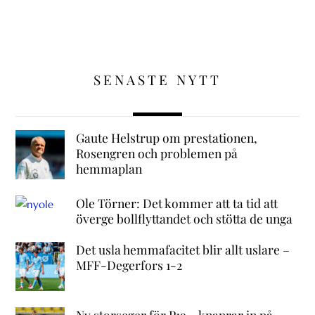
SENASTE NYTT
Gaute Helstrup om prestationen,
Rosengren och problemen på
hemmaplan
Ole Törner: Det kommer att ta tid att
överge bollflyttandet och stötta de unga
Det usla hemmafacitet blir allt uslare –
MFF-Degerfors 1-2
Ny storseger för P19 – knaprar in på