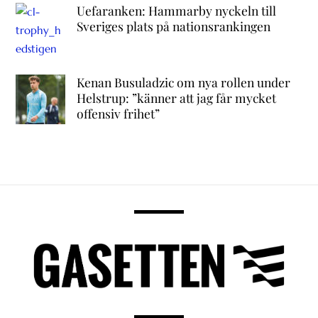
Uefaranken: Hammarby nyckeln till
Sveriges plats på nationsrankingen
Kenan Busuladzic om nya rollen under
Helstrup: ”känner att jag får mycket
offensiv frihet”