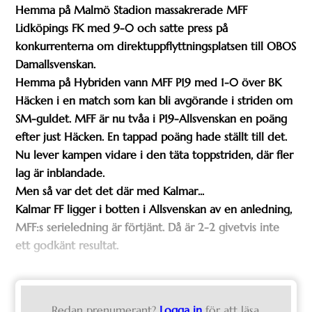
Hemma på Malmö Stadion massakrerade MFF
Lidköpings FK med 9-0 och satte press på
konkurrenterna om direktuppflyttningsplatsen till OBOS
Damallsvenskan.
Hemma på Hybriden vann MFF P19 med 1-0 över BK
Häcken i en match som kan bli avgörande i striden om
SM-guldet. MFF är nu tvåa i P19-Allsvenskan en poäng
efter just Häcken. En tappad poäng hade ställt till det.
Nu lever kampen vidare i den täta toppstriden, där fler
lag är inblandade.
Men så var det det där med Kalmar...
Kalmar FF ligger i botten i Allsvenskan av en anledning,
MFF:s serieledning är förtjänt. Då är 2-2 givetvis inte
ett godkänt resultat.
Redan prenumerant?
Logga in
för att läsa.