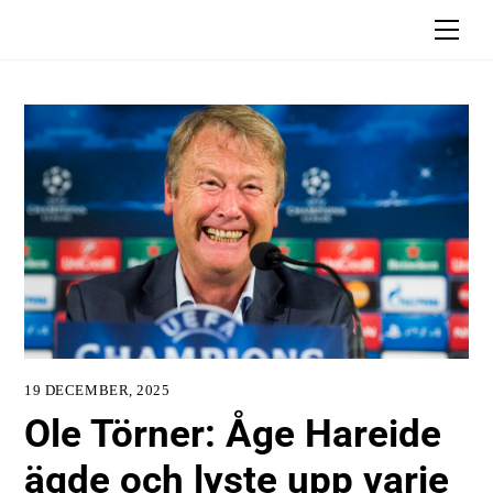
Skip
Men
to
content
19 DECEMBER, 2025
Ole Törner: Åge Hareide
ägde och lyste upp varje