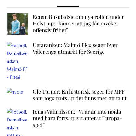
Kenan Busuladzic om nya rollen under
Helstrup: ”känner att jag får mycket
offensiv frihet”
Uefaranken: Malmö FF:s seger över
Vålerenga utmärkt för Sverige
Ole Törner: En historisk seger för MFF –
som togs trots att det finns mer att ta ut
Jonas Valfridsson: ”Vi är är inte nöjda
med bara fortsatt garanterat Europa-
spel”