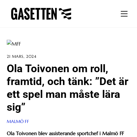
Skip
to
Men
content
21 MARS, 2024
Ola Toivonen om roll,
framtid, och tänk: ”Det är
ett spel man måste lära
sig”
MALMÖ FF
Ola Toivonen blev assisterande sportchef i Malmö FF