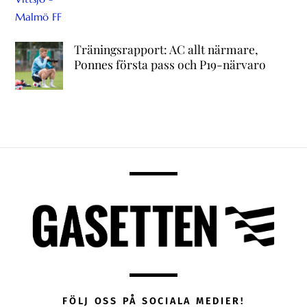
Träningsrapport: AC allt närmare,
Ponnes första pass och P19-närvaro
FÖLJ OSS PÅ SOCIALA MEDIER!