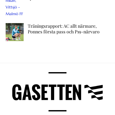
Träningsrapport: AC allt närmare,
Ponnes första pass och P19-närvaro