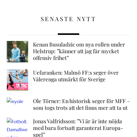
SENASTE NYTT
Kenan Busuladzic om nya rollen under
Helstrup: ”känner att jag får mycket
offensiv frihet”
Uefaranken: Malmö FF:s seger över
Vålerenga utmärkt för Sverige
Ole Törner: En historisk seger för MFF –
som togs trots att det finns mer att ta ut
Jonas Valfridsson: ”Vi är är inte nöjda
med bara fortsatt garanterat Europa-
spel”