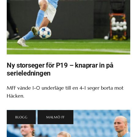
Ny storseger för P19 – knaprar in på
serieledningen
MFF vände 1-0 underläge till en 4-1 seger borta mot
Häcken.
BLOGG
,
MALMÖ FF