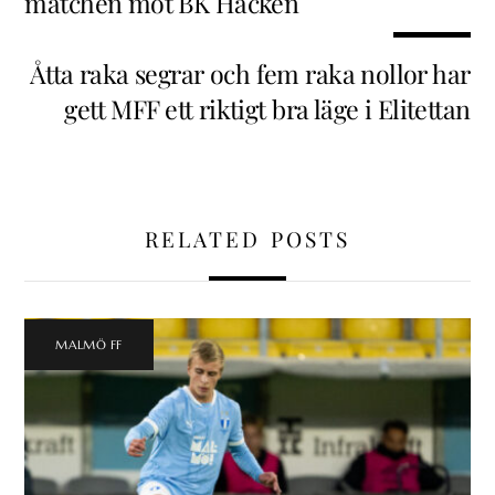
matchen mot BK Häcken
Åtta raka segrar och fem raka nollor har
gett MFF ett riktigt bra läge i Elitettan
RELATED POSTS
MALMÖ FF