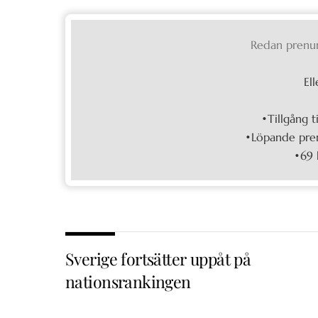
Redan prenu
Ell
•Tillgång t
•Löpande pren
•69 
Sverige fortsätter uppåt på
nationsrankingen