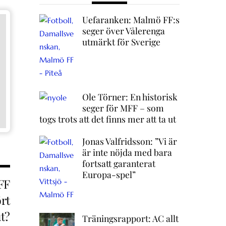
Uefaranken: Malmö FF:s
seger över Vålerenga
utmärkt för Sverige
Ole Törner: En historisk
seger för MFF – som
togs trots att det finns mer att ta ut
Jonas Valfridsson: ”Vi är
är inte nöjda med bara
fortsatt garanterat
Europa-spel”
FF
ört
t?
Träningsrapport: AC allt