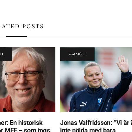
LATED POSTS
FF
MALMÖ FF
er: En historisk
Jonas Valfridsson: ”Vi är 
ör MFF – som togs
inte nöjda med bara