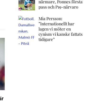
närmare, Ponnes första
pass och P19-närvaro
Mia Persson:
”Internationellt har
lagen vi möter en
cynism vi kanske fattats
tidigare”
är