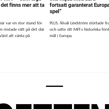
t det finns mer att ta
fortsatt garanterat Europ
spel”
här var en stor stund för
PLUS. Älvali Lindström störtade f
om röstade rätt på det där
och satte dit MFF:s historiska förs
Värd att vänta på.
mål i Europa.