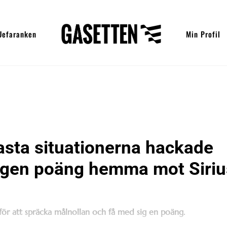
Uefaranken
Min Profil
asta situationerna hackade
igen poäng hemma mot Siriu
 för att spräcka målnollan och få med sig en poäng.