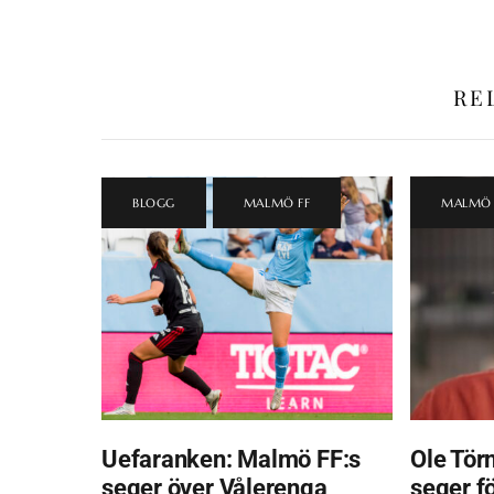
RE
BLOGG
,
MALMÖ FF
MALMÖ 
Uefaranken: Malmö FF:s
Ole Törn
seger över Vålerenga
seger f