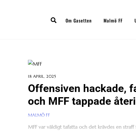
Skip
to
Search
content
Om Gasetten
Malmö FF
18 APRIL, 2025
Offensiven hackade, f
och MFF tappade åter
MALMÖ FF
MFF var väldigt tafatta och det krävdes en straff