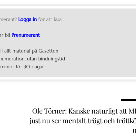
merant?
Logga in
för att läsa.
er bli
Prenumerant
ill allt material på Gasetten
umeration, utan bindningstid
kronor för 30 dagar
Ole Törner: Kanske naturligt att M
just nu ser mentalt trögt och tröttk
u