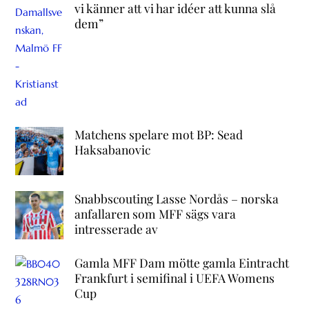
vi känner att vi har idéer att kunna slå
dem”
Matchens spelare mot BP: Sead
Haksabanovic
Snabbscouting Lasse Nordås – norska
anfallaren som MFF sägs vara
intresserade av
Gamla MFF Dam mötte gamla Eintracht
Frankfurt i semifinal i UEFA Womens
Cup