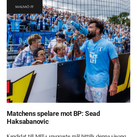
MALMÖ FF
Matchens spelare mot BP: Sead
Haksabanovic
Kandidat till MFF:s snyggaste mål hittills denna säsong,