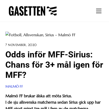
Skip
to
Men
content
7 NOVEMBER, 2020
Odds inför MFF-Sirius:
Chans för 3+ mål igen för
MFF?
MALMÖ FF
Malmö FF brukar älska att möta Sirius.
I de sju allsvenska matcherna sedan Sirius gick upp har
MFF gjort minst tre mål i fem av de matcherna.