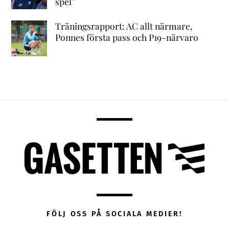
spel”
Träningsrapport: AC allt närmare,
Ponnes första pass och P19-närvaro
FÖLJ OSS PÅ SOCIALA MEDIER!