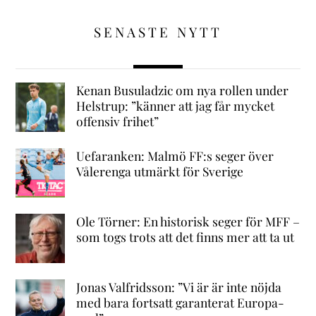
SENASTE NYTT
Kenan Busuladzic om nya rollen under
Helstrup: ”känner att jag får mycket
offensiv frihet”
Uefaranken: Malmö FF:s seger över
Vålerenga utmärkt för Sverige
Ole Törner: En historisk seger för MFF –
som togs trots att det finns mer att ta ut
Jonas Valfridsson: ”Vi är är inte nöjda
med bara fortsatt garanterat Europa-