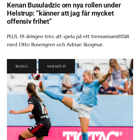
Kenan Busuladzic om nya rollen under
Helstrup: ”känner att jag får mycket
offensiv frihet”
PLUS. 19-åringen trivs att spela på ett tremannamittfält
med Otto Rosengren och Adrian Skogmar.
BLOGG
,
MALMÖ FF