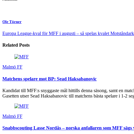
Ole Törner
Europa League-kval för MFF i augusti – så spelas kvalet
Motståndarko
Related Posts
Malmö FF
Matchens spelare mot BP: Sead Haksabanovic
Kandidat till MFF:s snyggaste mål hittills denna säsong, samt en matc
Gasetten utser Sead Haksabanovic till matchens bästa spelare i 1-2 s
Malmö FF
Snabbscouting Lasse Nordås – norska anfallaren som MFF sägs v