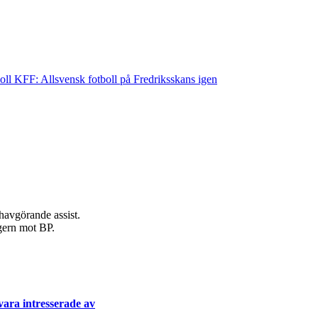
ll KFF: Allsvensk fotboll på Fredriksskans igen
havgörande assist.
egern mot BP.
ara intresserade av