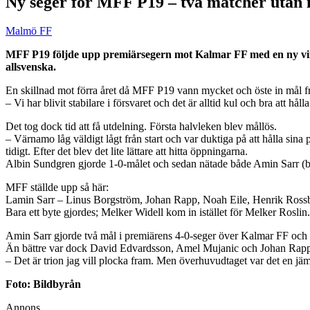
Ny seger för MFF P19 – två matcher utan 
Malmö FF
MFF P19 följde upp premiärsegern mot Kalmar FF med en ny vins
allsvenska.
En skillnad mot förra året då MFF P19 vann mycket och öste in mål fra
– Vi har blivit stabilare i försvaret och det är alltid kul och bra att
Det tog dock tid att få utdelning. Första halvleken blev mållös.
– Värnamo låg väldigt lågt från start och var duktiga på att hålla sina 
tidigt. Efter det blev det lite lättare att hitta öppningarna.
Albin Sundgren gjorde 1-0-målet och sedan nätade både Amin Sarr (b
MFF ställde upp så här:
Lamin Sarr – Linus Borgström, Johan Rapp, Noah Eile, Henrik Ross
Bara ett byte gjordes; Melker Widell kom in istället för Melker Roslin.
Amin Sarr gjorde två mål i premiärens 4-0-seger över Kalmar FF och f
Än bättre var dock David Edvardsson, Amel Mujanic och Johan Rap
– Det är trion jag vill plocka fram. Men överhuvudtaget var det en j
Foto: Bildbyrån
Annons