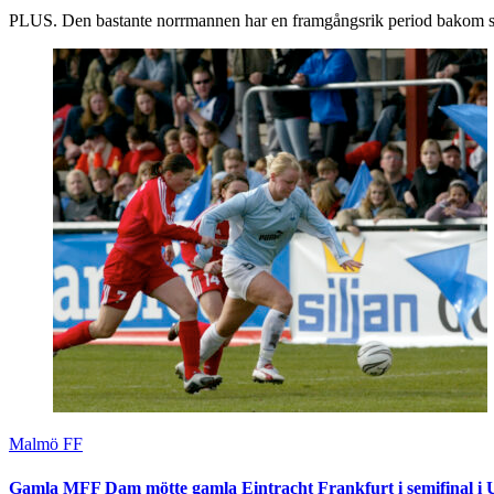
PLUS. Den bastante norrmannen har en framgångsrik period bakom s
Malmö FF
Gamla MFF Dam mötte gamla Eintracht Frankfurt i semifinal