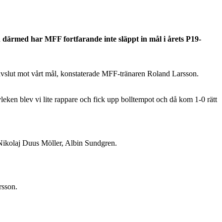
ärmed har MFF fortfarande inte släppt in mål i årets P19-
igt avslut mot vårt mål, konstaterade MFF-tränaren Roland Larsson.
alvleken blev vi lite rappare och fick upp bolltempot och då kom 1-0 rätt
ikolaj Duus Möller, Albin Sundgren.
rsson.