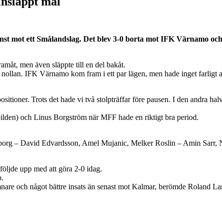
insläppt mål
t mot ett Smålandslag. Det blev 3-0 borta mot IFK Värnamo och d
måt, men även släppte till en del bakåt.
 hålla nollan. IFK Värnamo kom fram i ett par lägen, men hade inget farl
positioner. Trots det hade vi två stolpträffar före pausen. I den andra h
ilden) och Linus Borgström när MFF hade en riktigt bra period.
borg – David Edvardsson, Amel Mujanic, Melker Roslin – Amin Sarr, N
öljde upp med att göra 2-0 idag.
p.
ämnare och något bättre insats än senast mot Kalmar, berömde Roland La