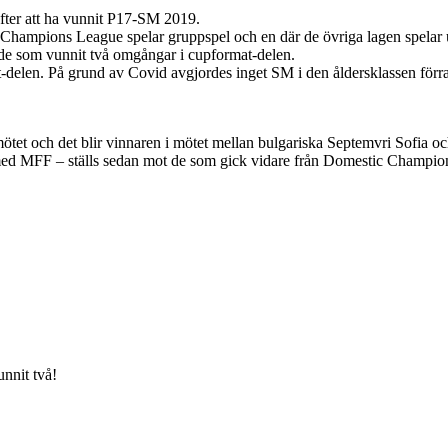
ter att ha vunnit P17-SM 2019.
tora Champions League spelar gruppspel och en där de övriga lagen spel
de som vunnit två omgångar i cupformat-delen.
at-delen. På grund av Covid avgjordes inget SM i den åldersklassen fö
et och det blir vinnaren i mötet mellan bulgariska Septemvri Sofia oc
 med MFF – ställs sedan mot de som gick vidare från Domestic Champio
unnit två!