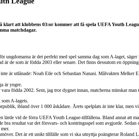
outh League
å klart att klubbens 03:or kommer att få spela UEFA Youth Leagu
samma matchdagar.
för ungdomarna är det perfekt med spel samma dag som A-laget, säger 
är de som är födda 2003 eller senare. Det finns dessutom en öppning fö
inte är utlånade: Noah Eile och Sebastian Nanasi. Målvakten Melker El
a är yngre.
 vara födda 2002. Sent, jag tror dygnet innan, matcherna minskar man ti
 som A-lagets.
ik, ibland över 1 000 åskådare. Årets spelplats är inte klar, men vill
ärde vid de förra UEFA Youth League-tillfällena. Bland annat att man
ade bra resultat var det försvars- och kontringsspel som avgjorde. Seda
 mer.
möver. Det är ett unikt tillfälle som vi ska utnyttja poängterar Roland L