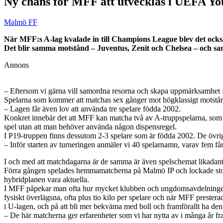
Ny chans för MFF att utvecklas i UEFA Y
Malmö FF
När MFF:s A-lag kvalade in till Champions League blev det ocks
Det blir samma motstånd – Juventus, Zenit och Chelsea – och 
Annons
– Eftersom vi gärna vill samordna resorna och skapa uppmärksamhet 
Spelarna som kommer att matchas sex gånger mot högklassigt motstånd 
– Lagen får även lov att använda tre spelare födda 2002.
Konkret innebär det att MFF kan matcha två av A-truppspelarna, som 
spel utan att man behöver använda någon dispensregel.
I P19-truppen finns dessutom 2-3 spelare som är födda 2002. De övrig
– Inför starten av turneringen anmäler vi 40 spelarnamn, varav fem får
I och med att matchdagarna är de samma är även spelschemat likadant
Förra gången spelades hemmamatcherna på Malmö IP och lockade storpubl
hybridplanen vara aktuella.
I MFF påpekar man ofta hur mycket klubben och ungdomsavdelningen l
fysiskt överlägsna, ofta plus tio kilo per spelare och när MFF prester
i U-lagen, och på att bli mer bekväma med boll och framförallt ha den
– De här matcherna ger erfarenheter som vi har nytta av i många år fra