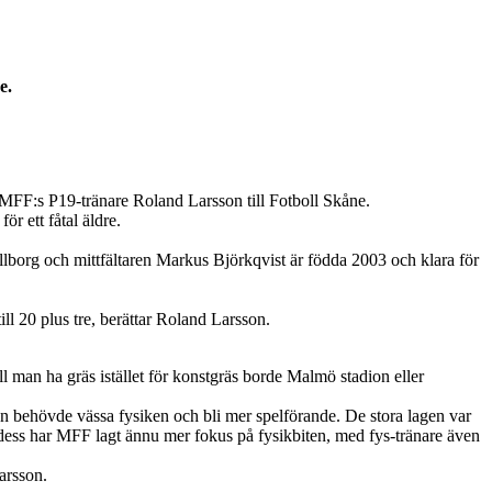
e.
MFF:s P19-tränare Roland Larsson till Fotboll Skåne.
r ett fåtal äldre.
lborg och mittfältaren Markus Björkqvist är födda 2003 och klara för
ll 20 plus tre, berättar Roland Larsson.
 man ha gräs istället för konstgräs borde Malmö stadion eller
 behövde vässa fysiken och bli mer spelförande. De stora lagen var
n dess har MFF lagt ännu mer fokus på fysikbiten, med fys-tränare även
arsson.