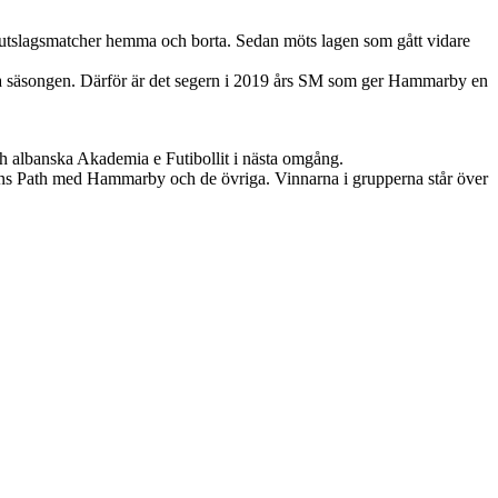
ar utslagsmatcher hemma och borta. Sedan möts lagen som gått vidare
rra säsongen. Därför är det segern i 2019 års SM som ger Hammarby en
h albanska Akademia e Futibollit i nästa omgång.
ns Path med Hammarby och de övriga. Vinnarna i grupperna står över