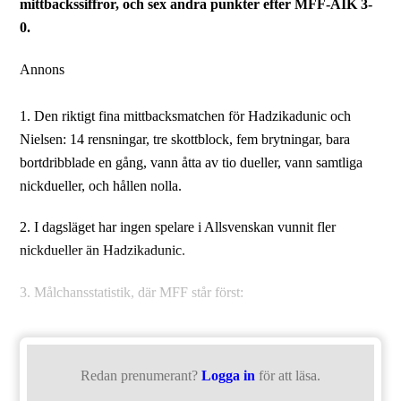
mittbackssiffror, och sex andra punkter efter MFF-AIK 3-
0.
Annons
1. Den riktigt fina mittbacksmatchen för Hadzikadunic och
Nielsen: 14 rensningar, tre skottblock, fem brytningar, bara
bortdribblade en gång, vann åtta av tio dueller, vann samtliga
nickdueller, och hållen nolla.
2. I dagsläget har ingen spelare i Allsvenskan vunnit fler
nickdueller än Hadzikadunic.
3. Målchansstatistik, där MFF står först:
Redan prenumerant?
Logga in
för att läsa.