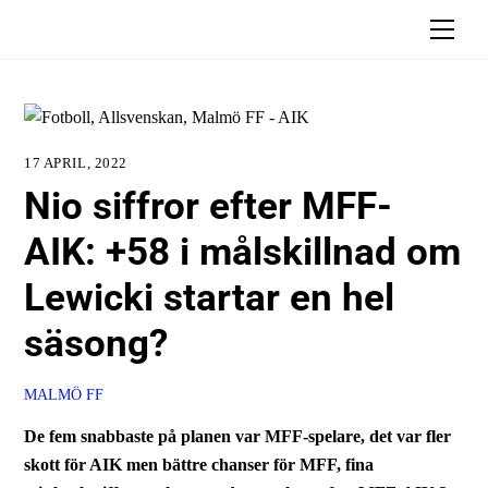
Skip
Men
to
content
17 APRIL, 2022
Nio siffror efter MFF-
AIK: +58 i målskillnad om
Lewicki startar en hel
säsong?
MALMÖ FF
De fem snabbaste på planen var MFF-spelare, det var fler
skott för AIK men bättre chanser för MFF, fina