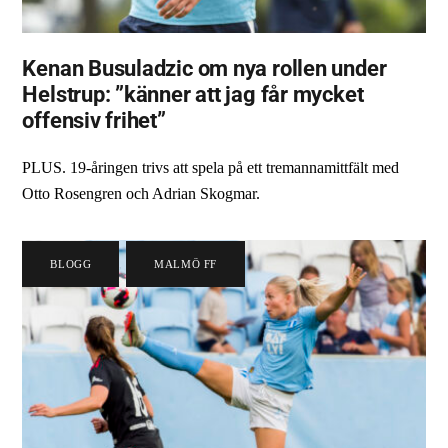
Kenan Busuladzic om nya rollen under
Helstrup: ”känner att jag får mycket
offensiv frihet”
PLUS. 19-åringen trivs att spela på ett tremannamittfält med
Otto Rosengren och Adrian Skogmar.
BLOGG
,
MALMÖ FF