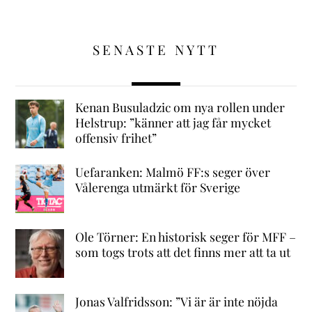
SENASTE NYTT
Kenan Busuladzic om nya rollen under
Helstrup: ”känner att jag får mycket
offensiv frihet”
Uefaranken: Malmö FF:s seger över
Vålerenga utmärkt för Sverige
Ole Törner: En historisk seger för MFF –
som togs trots att det finns mer att ta ut
Jonas Valfridsson: ”Vi är är inte nöjda