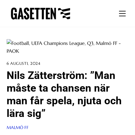
Skip
to
Men
content
6 AUGUSTI, 2024
Nils Zätterström: ”Man
måste ta chansen när
man får spela, njuta och
lära sig”
MALMÖ FF