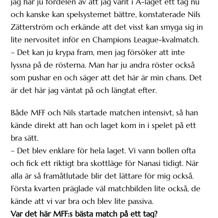
jag har ju fördelen av att jag varit i A-laget ett tag nu
och kanske kan spelsystemet bättre, konstaterade Nils
Zätterström och erkände att det visst kan smyga sig in
lite nervositet inför en Champions League-kvalmatch.
– Det kan ju krypa fram, men jag försöker att inte
lyssna på de rösterna. Man har ju andra röster också
som pushar en och säger att det här är min chans. Det
är det här jag väntat på och längtat efter.
Både MFF och Nils startade matchen intensivt, så han
kände direkt att han och laget kom in i spelet på ett
bra sätt.
– Det blev enklare för hela laget. Vi vann bollen ofta
och fick ett riktigt bra skottläge för Nanasi tidigt. När
alla är så framåtlutade blir det lättare för mig också.
Första kvarten präglade väl matchbilden lite också, de
kände att vi var bra och blev lite passiva.
Var det här MFF:s bästa match på ett tag?