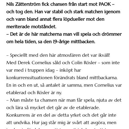
Nils Zätterström fick chansen från start mot PAOK –
och tog den. Han var stabil och stark matchen igenom
och vann bland annat flera löpdueller mot den
meriterade motståndet.
– Det är de här matcherna man vill spela och drömmer
om hela tiden, sa den 19-årige mittbacken.
– Speciellt med den här atmosfären det var ikväll!
Med Derek Cornelius såld och Colin Rösler – som inte
var med i truppen idag – inköpt har
konkurrenssituationen förändrats bland mittbackarna.
En in och en ut, så antalet är samma, men Cornelius var
etablerad och Rösler är ny.
– Man måste ta chansen när man får spela, njuta av det
och lära så mycket det går av de etablerade.
Konkurrens är en del av detta yrket och det går inte
att undvika. Hur jag står mig är svårt att avgöra, men