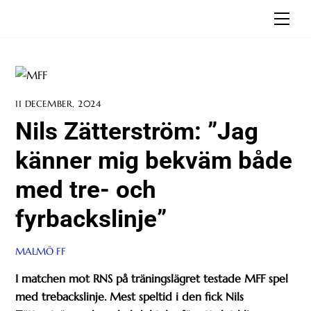
Skip
Men
to
content
11 DECEMBER, 2024
Nils Zätterström: ”Jag
känner mig bekväm både
med tre- och
fyrbackslinje”
MALMÖ FF
I matchen mot RNS på träningslägret testade MFF spel
med trebackslinje. Mest speltid i den fick Nils