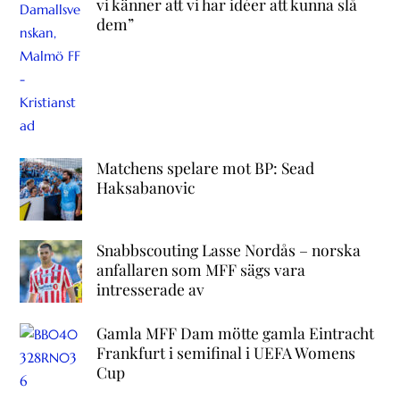
vi känner att vi har idéer att kunna slå
dem”
Matchens spelare mot BP: Sead
Haksabanovic
Snabbscouting Lasse Nordås – norska
anfallaren som MFF sägs vara
intresserade av
Gamla MFF Dam mötte gamla Eintracht
Frankfurt i semifinal i UEFA Womens
Cup