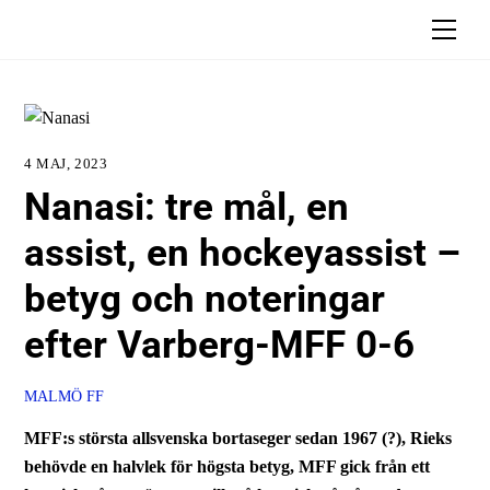
Skip
Men
to
content
4 MAJ, 2023
Nanasi: tre mål, en
assist, en hockeyassist –
betyg och noteringar
efter Varberg-MFF 0-6
MALMÖ FF
MFF:s största allsvenska bortaseger sedan 1967 (?), Rieks
behövde en halvlek för högsta betyg, MFF gick från ett