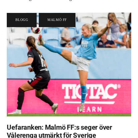
BLOGG
,
MALMÖ FF
Uefaranken: Malmö FF:s seger över
Vålerenga utmärkt för Sverige