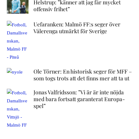
Helstrup: ”känner att jag får mycket
offensiv frihet”
Uefaranken: Malmö FF:s seger över
Vålerenga utmärkt för Sverige
Ole Törner: En historisk seger för MFF –
som togs trots att det finns mer att ta ut
Jonas Valfridsson: ”Vi är är inte nöjda
med bara fortsatt garanterat Europa-
spel”