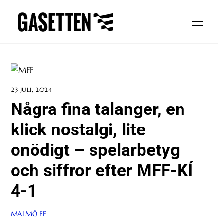
Skip
to
Men
content
23 JULI, 2024
Några fina talanger, en
klick nostalgi, lite
onödigt – spelarbetyg
och siffror efter MFF-KÍ
4-1
MALMÖ FF