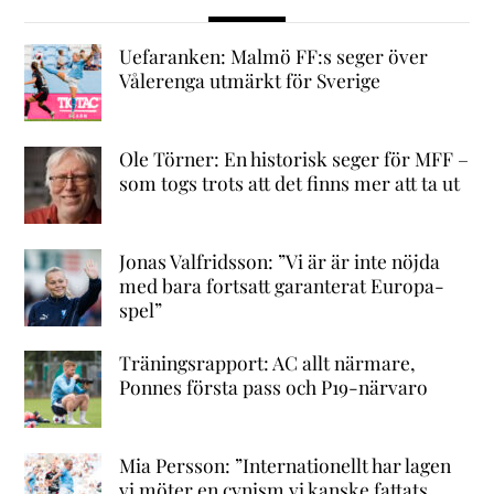
Uefaranken: Malmö FF:s seger över
Vålerenga utmärkt för Sverige
Ole Törner: En historisk seger för MFF –
som togs trots att det finns mer att ta ut
Jonas Valfridsson: ”Vi är är inte nöjda
med bara fortsatt garanterat Europa-
spel”
Träningsrapport: AC allt närmare,
Ponnes första pass och P19-närvaro
Mia Persson: ”Internationellt har lagen
vi möter en cynism vi kanske fattats