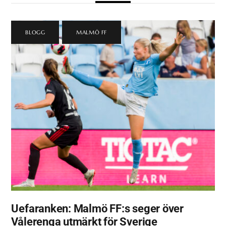
BLOGG
,
MALMÖ FF
Uefaranken: Malmö FF:s seger över
Vålerenga utmärkt för Sverige