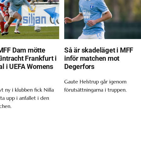
MFF Dam mötte
Så är skadeläget i MFF
ntracht Frankfurt i
inför matchen mot
al i UEFA Womens
Degerfors
Gaute Helstrup går igenom
t ny i klubben fick Nilla
förutsättningarna i truppen.
tta upp i anfallet i den
chen.