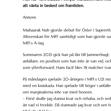
att vänta in besked om framtiden.
Annons
Mubaarak Nuh gjorde debut för Öster i Superetta
Allsvenskan för MFF samtidigt som han gjorde su
MFF:s A-lag.
Sommaren 2021 gick han på lån till Jammerbugt,
anfallare, en position som han inte är van vid, 
som ytterforward. Hans facit blev 18 matcher (varav
På måndagen spelade 20-åringen i MFF:s U21 mot K
med en knäskada. Han spelade till höger i anfalle
om marginalerna inte var med honom.
– Först skulle jag stanna kvar och rehaba, och sed
än vad vi trodde. Då stannade jag kvar och sen t