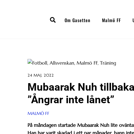
Skip
to
Search
content
Om Gasetten
Malmö FF
24 MAJ, 2022
Mubaarak Nuh tillbaka
”Ångrar inte lånet”
MALMÖ FF
På måndagen startade Mubaarak Nuh lite oväntat
Han har varit skadad i ett par månader, hann inte