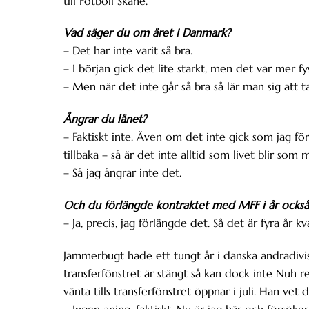
till Fotboll Skåne.
Vad säger du om året i Danmark?
– Det har inte varit så bra.
– I början gick det lite starkt, men det var mer fy
– Men när det inte går så bra så lär man sig att 
Ångrar du lånet?
– Faktiskt inte. Även om det inte gick som jag fö
tillbaka – så är det inte alltid som livet blir som 
– Så jag ångrar inte det.
Och du förlängde kontraktet med MFF i år också
– Ja, precis, jag förlängde det. Så det är fyra år kv
Jammerbugt hade ett tungt år i danska andradivi
transferfönstret är stängt så kan dock inte Nuh 
vänta tills transferfönstret öppnar i juli. Han ve
– Ingen aning, faktiskt. Nu är jag här och försöker