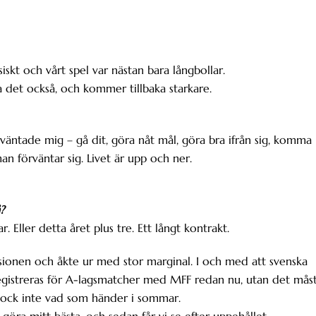
siskt och vårt spel var nästan bara långbollar.
ta det också, och kommer tillbaka starkare.
rväntade mig – gå dit, göra nåt mål, göra bra ifrån sig, komma
man förväntar sig. Livet är upp och ner.
?
ar. Eller detta året plus tre. Ett långt kontrakt.
sionen och åkte ur med stor marginal. I och med att svenska
registreras för A-lagsmatcher med MFF redan nu, utan det mås
t dock inte vad som händer i sommar.
 göra mitt bästa, och sedan får vi se efter uppehållet.