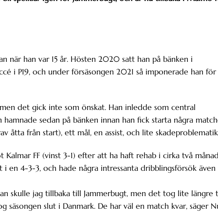
n när han var 15 år. Hösten 2020 satt han på bänken i
ccé i P19, och under försäsongen 2021 så imponerade han för
 men det gick inte som önskat. Han inledde som central
och hamnade sedan på bänken innan han fick starta några match
 åtta från start), ett mål, en assist, och lite skadeproblematik
almar FF (vinst 3-1) efter att ha haft rehab i cirka två måna
t i en 4-3-3, och hade några intressanta dribblingsförsök även
an skulle jag tillbaka till Jammerbugt, men det tog lite längre 
og säsongen slut i Danmark. De har väl en match kvar, säger 