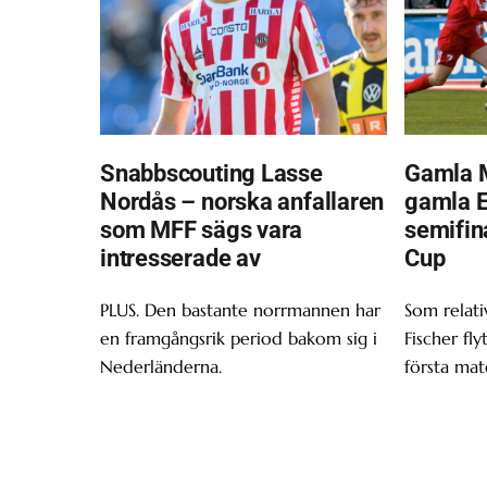
Snabbscouting Lasse
Gamla 
Nordås – norska anfallaren
gamla Ei
som MFF sägs vara
semifin
intresserade av
Cup
PLUS. Den bastante norrmannen har
Som relativ
en framgångsrik period bakom sig i
Fischer fly
Nederländerna.
första mat