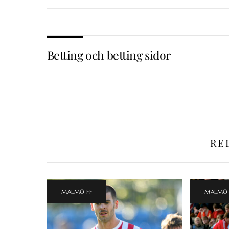
Betting och betting sidor
RE
MALMÖ FF
MALMÖ 