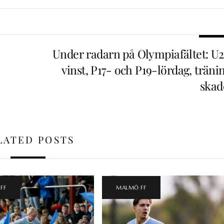
Under radarn på Olympiafältet: U2
vinst, P17- och P19-lördag, träni
skad
LATED POSTS
FF
MALMÖ FF