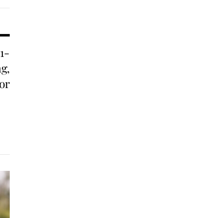
1-
ng,
or