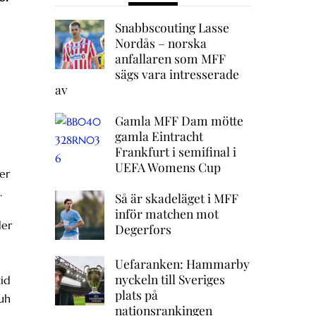
Snabbscouting Lasse
Nordås – norska
anfallaren som MFF
sägs vara intresserade
av
Gamla MFF Dam mötte
gamla Eintracht
Frankfurt i semifinal i
UEFA Womens Cup
er
.
Så är skadeläget i MFF
inför matchen mot
der
Degerfors
Uefaranken: Hammarby
nyckeln till Sveriges
tid
plats på
Nuh
nationsrankingen