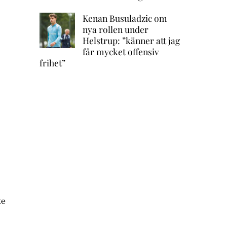
Kenan Busuladzic om
nya rollen under
Helstrup: ”känner att jag
får mycket offensiv
frihet”
te