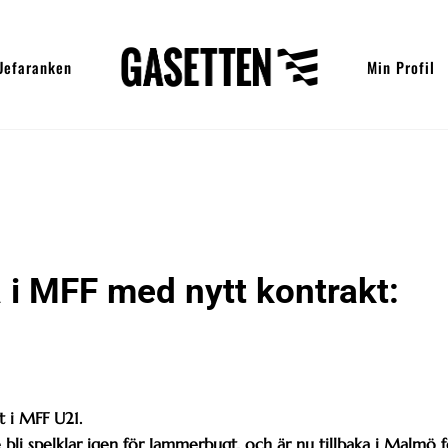
Uefaranken
Min Profil
 i MFF med nytt kontrakt:
 i MFF U21.
 bli spelklar igen för Jammerbugt, och är nu tillbaka i Malmö f