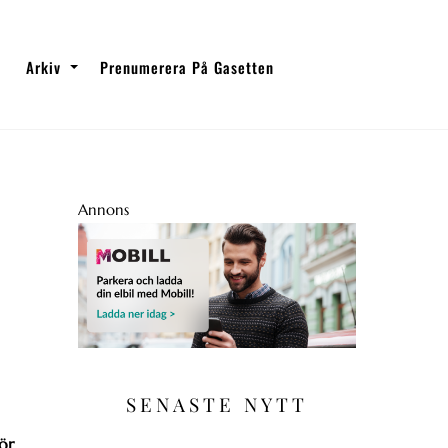
Arkiv
Prenumerera På Gasetten
Annons
SENASTE NYTT
ör