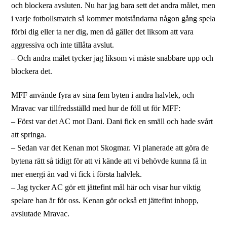
och blockera avsluten. Nu har jag bara sett det andra målet, men
i varje fotbollsmatch så kommer motståndarna någon gång spela
förbi dig eller ta ner dig, men då gäller det liksom att vara
aggressiva och inte tillåta avslut.
– Och andra målet tycker jag liksom vi måste snabbare upp och
blockera det.
MFF använde fyra av sina fem byten i andra halvlek, och
Mravac var tillfredsställd med hur de föll ut för MFF:
– Först var det AC mot Dani. Dani fick en smäll och hade svårt
att springa.
– Sedan var det Kenan mot Skogmar. Vi planerade att göra de
bytena rätt så tidigt för att vi kände att vi behövde kunna få in
mer energi än vad vi fick i första halvlek.
– Jag tycker AC gör ett jättefint mål här och visar hur viktig
spelare han är för oss. Kenan gör också ett jättefint inhopp,
avslutade Mravac.