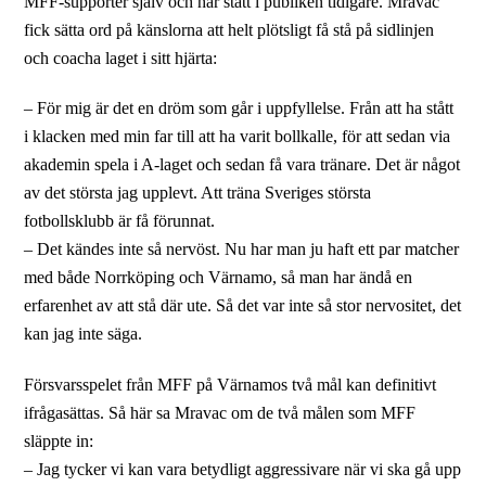
MFF-supporter själv och har stått i publiken tidigare. Mravac
fick sätta ord på känslorna att helt plötsligt få stå på sidlinjen
och coacha laget i sitt hjärta:
– För mig är det en dröm som går i uppfyllelse. Från att ha stått
i klacken med min far till att ha varit bollkalle, för att sedan via
akademin spela i A-laget och sedan få vara tränare. Det är något
av det största jag upplevt. Att träna Sveriges största
fotbollsklubb är få förunnat.
– Det kändes inte så nervöst. Nu har man ju haft ett par matcher
med både Norrköping och Värnamo, så man har ändå en
erfarenhet av att stå där ute. Så det var inte så stor nervositet, det
kan jag inte säga.
Försvarsspelet från MFF på Värnamos två mål kan definitivt
ifrågasättas. Så här sa Mravac om de två målen som MFF
släppte in:
– Jag tycker vi kan vara betydligt aggressivare när vi ska gå upp