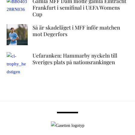
Gamla MFF Dam mötte gamla Eintracht
Frankfurt i semifinal i UEFA Womens
Cup
Så är skadeläget i MFF inför matchen
mot Degerfors
Uefaranken: Hammarby nyckeln till
Sveriges plats på nationsrankingen