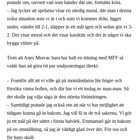
pratade om, oavsett vad som händer där ute, fortsätta köra.
– Jag tycker att spelarna visar en otrolig moral, där man i denna
svåra situation som vi är i och som vi kommer ifrån, ligger
under, vänder till 2-1, släpper in ett mål igen och sedan gör vi 3-
2. Det visar moral och det visar karaktär och det är något vi ska
bygga vidare på.
Trots att Anes Mravac bara har haft en träning med MFF så
valde han att göra ett par småjusteringar direkt:
– Framför allt att vi ville gå på motståndarna lite högre och
försöka vinna bollen, och där har vi ett inslag av man-man. Så
det skulle jag vilja säga är den största förändringen.
– Samtidigt pratade jag också om att när vi har möjlighet att
tidigare kunna gå in bakom. Jag vill få in de två sakerna. Vi gör
ju ett mål på det sättet i första halvlek. Emmanuel går in bakom
på en omställning, så jag är väldigt glad över det. För oss och
för hans skull.