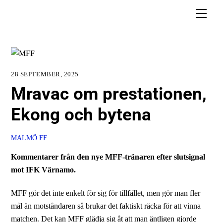
Skip
Men
to
content
28 SEPTEMBER, 2025
Mravac om prestationen,
Ekong och bytena
MALMÖ FF
Kommentarer från den nye MFF-tränaren efter slutsignal
mot IFK Värnamo.
MFF gör det inte enkelt för sig för tillfället, men gör man fler
mål än motståndaren så brukar det faktiskt räcka för att vinna
matchen. Det kan MFF glädja sig åt att man äntligen gjorde