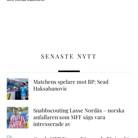
SENASTE NYTT
Matchens spelare mot BP: Sead
Haksabanovic
Snabbscouting Lasse Nordås – norska
anfallaren som MFF sägs vara
intresserade av