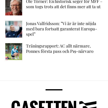
Ole Törner: En historisk seger för MFF –
som togs trots att det finns mer att ta ut
Jonas Valfridsson: ”Vi är är inte nöjda
med bara fortsatt garanterat Europa-
spel”
Träningsrapport: AC allt närmare,
Ponnes första pass och P19-närvaro