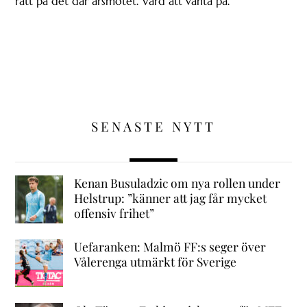
rätt på det där årsmötet. Värd att vänta på.
SENASTE NYTT
Kenan Busuladzic om nya rollen under
Helstrup: ”känner att jag får mycket
offensiv frihet”
Uefaranken: Malmö FF:s seger över
Vålerenga utmärkt för Sverige