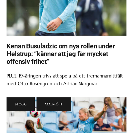
Kenan Busuladzic om nya rollen under
Helstrup: ”känner att jag får mycket
offensiv frihet”
PLUS. 19-åringen trivs att spela på ett tremannamittfält
med Otto Rosengren och Adrian Skogmar.
BLOGG
,
MALMÖ FF