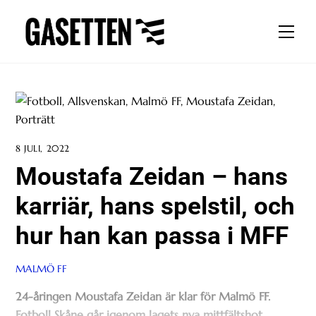
Skip
to
Men
content
8 JULI, 2022
Moustafa Zeidan – hans
karriär, hans spelstil, och
hur han kan passa i MFF
MALMÖ FF
24-åringen Moustafa Zeidan är klar för Malmö FF.
Fotboll Skåne går igenom lagets nya mittfältshot.