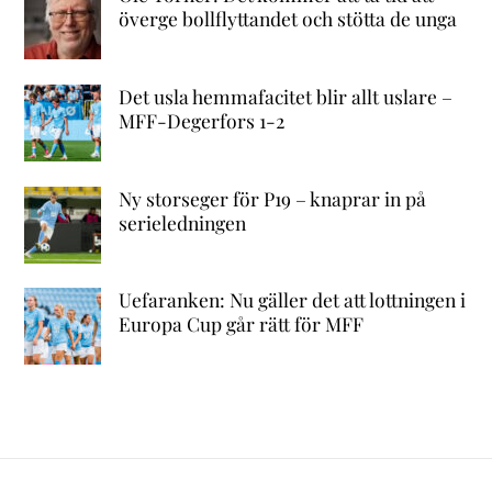
överge bollflyttandet och stötta de unga
Det usla hemmafacitet blir allt uslare –
MFF-Degerfors 1-2
Ny storseger för P19 – knaprar in på
serieledningen
Uefaranken: Nu gäller det att lottningen i
Europa Cup går rätt för MFF