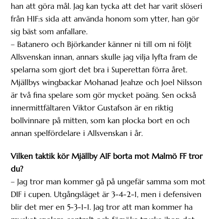
han att göra mål. Jag kan tycka att det har varit slöseri
från HIF:s sida att använda honom som ytter, han gör
sig bäst som anfallare.
– Batanero och Björkander känner ni till om ni följt
Allsvenskan innan, annars skulle jag vilja lyfta fram de
spelarna som gjort det bra i Superettan förra året.
Mjällbys wingbackar Mohanad Jeahze och Joel Nilsson
är två fina spelare som gör mycket poäng. Sen också
innermittfältaren Viktor Gustafson är en riktig
bollvinnare på mitten, som kan plocka bort en och
annan spelfördelare i Allsvenskan i år.
Vilken taktik kör Mjällby AIF borta mot Malmö FF tror
du?
– Jag tror man kommer gå på ungefär samma som mot
DIF i cupen. Utgångsläget är 3-4-2-1, men i defensiven
blir det mer en 5-3-1-1. Jag tror att man kommer ha