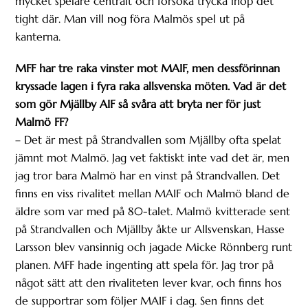
mycket spelare centralt och försöka trycka ihop det
tight där. Man vill nog föra Malmös spel ut på
kanterna.
MFF har tre raka vinster mot MAIF, men dessförinnan
kryssade lagen i fyra raka allsvenska möten. Vad är det
som gör Mjällby AIF så svåra att bryta ner för just
Malmö FF?
– Det är mest på Strandvallen som Mjällby ofta spelat
jämnt mot Malmö. Jag vet faktiskt inte vad det är, men
jag tror bara Malmö har en vinst på Strandvallen. Det
finns en viss rivalitet mellan MAIF och Malmö bland de
äldre som var med på 80-talet. Malmö kvitterade sent
på Strandvallen och Mjällby åkte ur Allsvenskan, Hasse
Larsson blev vansinnig och jagade Micke Rönnberg runt
planen. MFF hade ingenting att spela för. Jag tror på
något sätt att den rivaliteten lever kvar, och finns hos
de supportrar som följer MAIF i dag. Sen finns det