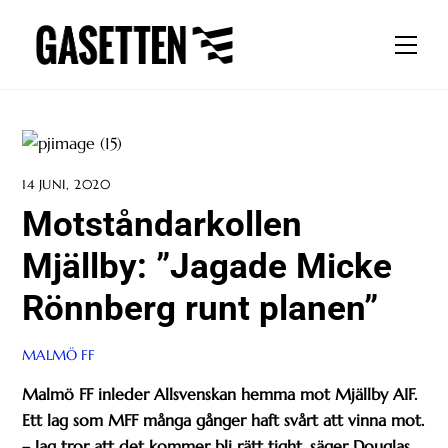
Skip
to
Men
content
14 JUNI, 2020
Motståndarkollen
Mjällby: ”Jagade Micke
Rönnberg runt planen”
MALMÖ FF
Malmö FF inleder Allsvenskan hemma mot Mjällby AIF.
Ett lag som MFF många gånger haft svårt att vinna mot.
– Jag tror att det kommer bli rätt tight, säger Douglas