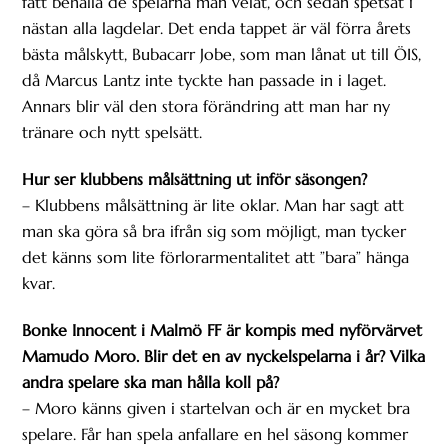
fått behålla de spelarna man velat, och sedan spetsat i
nästan alla lagdelar. Det enda tappet är väl förra årets
bästa målskytt, Bubacarr Jobe, som man lånat ut till ÖIS,
då Marcus Lantz inte tyckte han passade in i laget.
Annars blir väl den stora förändring att man har ny
tränare och nytt spelsätt.
Hur ser klubbens målsättning ut inför säsongen?
– Klubbens målsättning är lite oklar. Man har sagt att
man ska göra så bra ifrån sig som möjligt, man tycker
det känns som lite förlorarmentalitet att ”bara” hänga
kvar.
Bonke Innocent i Malmö FF är kompis med nyförvärvet
Mamudo Moro. Blir det en av nyckelspelarna i år? Vilka
andra spelare ska man hålla koll på?
– Moro känns given i startelvan och är en mycket bra
spelare. Får han spela anfallare en hel säsong kommer