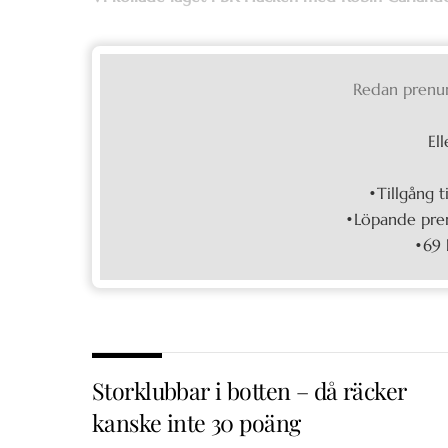
Redan prenu
Ell
•Tillgång t
•Löpande pren
•69 
Storklubbar i botten – då räcker
kanske inte 30 poäng