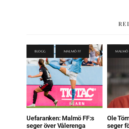
RE
BLOGG
,
MALMÖ FF
MALMÖ 
Uefaranken: Malmö FF:s
Ole Törn
seger över Vålerenga
seger f