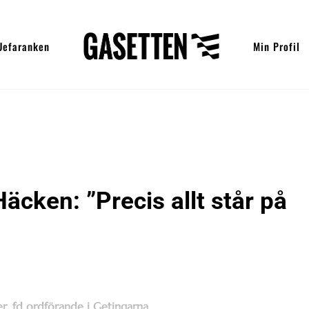
Uefaranken
Min Profil
cken: ”Precis allt står på
r, fd ordförande i Getingarna.