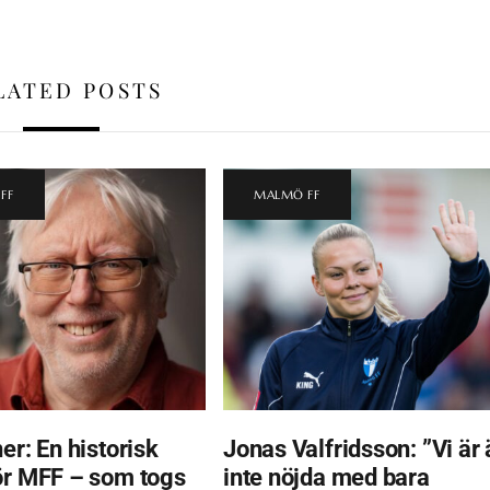
LATED POSTS
FF
MALMÖ FF
er: En historisk
Jonas Valfridsson: ”Vi är 
ör MFF – som togs
inte nöjda med bara