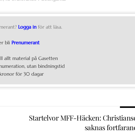
merant?
Logga in
för att läsa.
er bli
Prenumerant
ill allt material på Gasetten
umeration, utan bindningstid
kronor för 30 dagar
Startelvor MFF-Häcken: Christians
saknas fortfaran