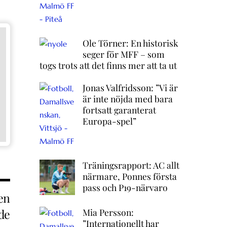
Ole Törner: En historisk
seger för MFF – som
togs trots att det finns mer att ta ut
Jonas Valfridsson: ”Vi är
är inte nöjda med bara
fortsatt garanterat
Europa-spel”
Träningsrapport: AC allt
närmare, Ponnes första
pass och P19-närvaro
en
Mia Persson:
de
”Internationellt har