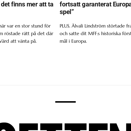
t det finns mer att ta
fortsatt garanterat Europ
spel”
här var en stor stund för
PLUS. Älvali Lindström störtade f
om röstade rätt på det där
och satte dit MFF:s historiska förs
Värd att vänta på.
mål i Europa.