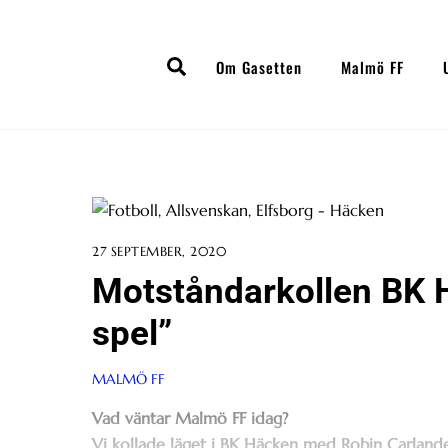
Skip
to
Search
content
Om Gasetten
Malmö FF
27 SEPTEMBER, 2020
Motståndarkollen BK Hä
spel”
MALMÖ FF
Vad väntar Malmö FF idag?
Vi kollade läget i BK Häcken med Robin Carlande