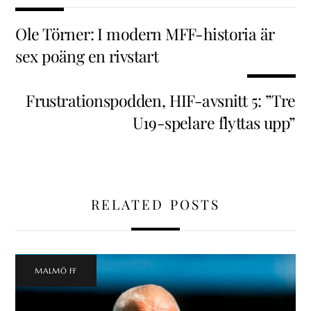
Ole Törner: I modern MFF-historia är
sex poäng en rivstart
Frustrationspodden, HIF-avsnitt 5: ”Tre
U19-spelare flyttas upp”
RELATED POSTS
MALMÖ FF