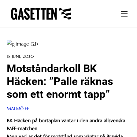
Skip
to
Men
content
18 JUNI, 2020
Motståndarkoll BK
Häcken: ”Palle räknas
som ett enormt tapp”
MALMÖ FF
BK Häcken på bortaplan väntar i den andra allsvenska
MFF-matchen.
Men vad är det för motstånd som väntar på Bravida