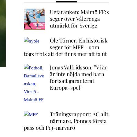
Uefaranken: Malmö FF:s
seger över Vålerenga
utmärkt för Sverige
Ole Törner: En historisk
seger för MFF – som
togs trots att det finns mer att ta ut
Jonas Valfridsson: ”Vi är
är inte nöjda med bara
fortsatt garanterat
Europa-spel”
Träningsrapport: AC allt
närmare, Ponnes första
pass och P19-närvaro