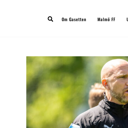
Skip
to
Search
content
Om Gasetten
Malmö FF