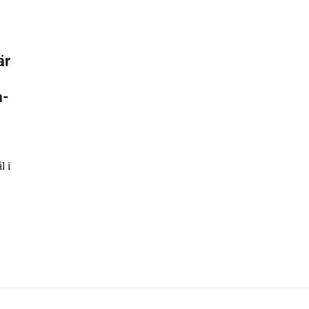
är
a-
l i