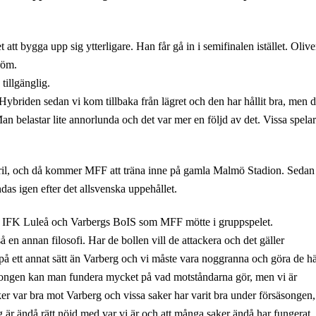
 att bygga upp sig ytterligare. Han får gå in i semifinalen istället. Olive
röm.
tillgänglig.
å Hybriden sedan vi kom tillbaka från lägret och den har hållit bra, men d
an belastar lite annorlunda och det var mer en följd av det. Vissa spela
pril, och då kommer MFF att träna inne på gamla Malmö Stadion. Sedan
das igen efter det allsvenska uppehållet.
r, IFK Luleå och Varbergs BoIS som MFF mötte i gruppspelet.
en annan filosofi. Har de bollen vill de attackera och det gäller
å ett annat sätt än Varberg och vi måste vara noggranna och göra de h
 säsongen kan man fundera mycket på vad motståndarna gör, men vi är
ker var bra mot Varberg och vissa saker har varit bra under försäsongen,
Jag är ändå rätt nöjd med var vi är och att många saker ändå har fungerat