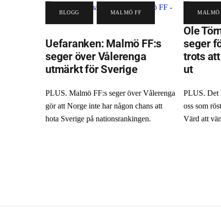
BLOGG
,
MALMÖ FF
MALMÖ 
Ole Törn
Uefaranken: Malmö FF:s
seger f
seger över Vålerenga
trots at
utmärkt för Sverige
ut
PLUS. Malmö FF:s seger över Vålerenga
PLUS. Det hä
gör att Norge inte har någon chans att
oss som röst
hota Sverige på nationsrankingen.
Värd att vän