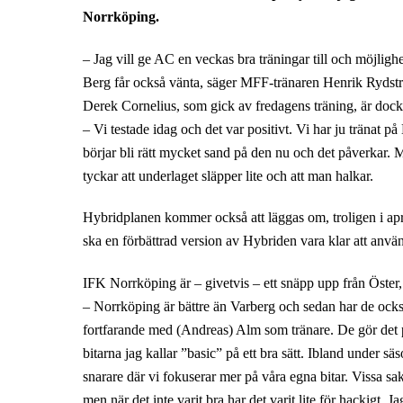
Norrköping.
– Jag vill ge AC en veckas bra träningar till och möjlighet
Berg får också vänta, säger MFF-tränaren Henrik Rydst
Derek Cornelius, som gick av fredagens träning, är dock 
– Vi testade idag och det var positivt. Vi har ju tränat p
börjar bli rätt mycket sand på den nu och det påverkar. M
tyckar att underlaget släpper lite och att man halkar.
Hybridplanen kommer också att läggas om, troligen i a
ska en förbättrad version av Hybriden vara klar att använ
IFK Norrköping är – givetvis – ett snäpp upp från Öste
– Norrköping är bättre än Varberg och sedan har de också 
fortfarande med (Andreas) Alm som tränare. De gör det p
bitarna jag kallar ”basic” på ett bra sätt. Ibland under
snarare där vi fokuserar mer på våra egna bitar. Vissa sa
men när det inte varit bra har det varit lite för hackigt. 