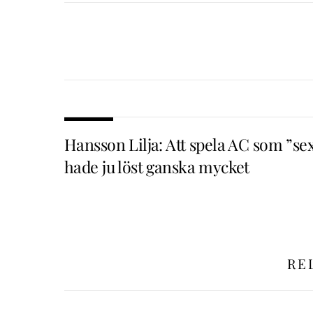
Hansson Lilja: Att spela AC som ”se
hade ju löst ganska mycket
RE