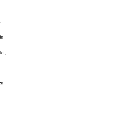
n
in
det,
en.