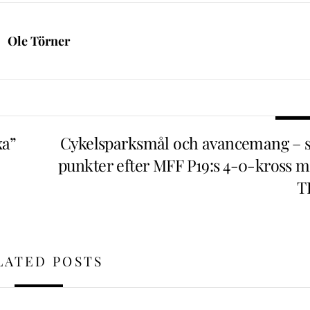
Ole Törner
xa”
Cykelsparksmål och avancemang – s
punkter efter MFF P19:s 4-0-kross m
T
LATED POSTS