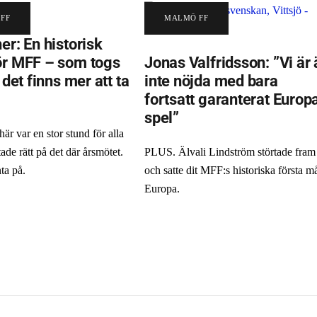
FF
MALMÖ FF
er: En historisk
ör MFF – som togs
Jonas Valfridsson: ”Vi är 
t det finns mer att ta
inte nöjda med bara
fortsatt garanterat Europ
spel”
r var en stor stund för alla
ade rätt på det där årsmötet.
PLUS. Älvali Lindström störtade fram
ta på.
och satte dit MFF:s historiska första må
Europa.