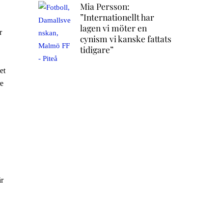
Mia Persson:
”Internationellt har
lagen vi möter en
r
cynism vi kanske fattats
tidigare”
et
re
är