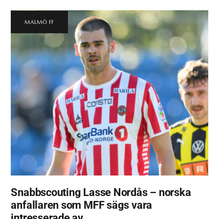
MALMÖ FF
Snabbscouting Lasse Nordås – norska
anfallaren som MFF sägs vara
intresserade av