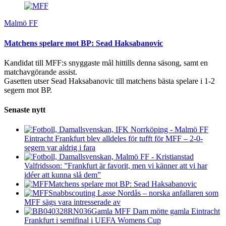
Malmö FF
Matchens spelare mot BP: Sead Haksabanovic
Kandidat till MFF:s snyggaste mål hittills denna säsong, samt en
matchavgörande assist.
Gasetten utser Sead Haksabanovic till matchens bästa spelare i 1-2
segern mot BP.
Senaste nytt
Eintracht Frankfurt blev alldeles för tufft för MFF – 2-0-
segern var aldrig i fara
Valfridsson: ”Frankfurt är favorit, men vi känner att vi har
idéer att kunna slå dem”
Matchens spelare mot BP: Sead Haksabanovic
Snabbscouting Lasse Nordås – norska anfallaren som
MFF sägs vara intresserade av
Gamla MFF Dam mötte gamla Eintracht
Frankfurt i semifinal i UEFA Womens Cup