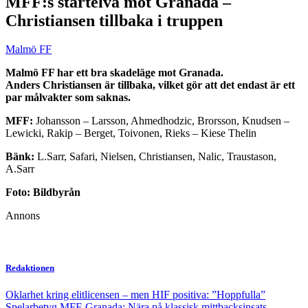
MFF:s startelva mot Granada –
Christiansen tillbaka i truppen
Malmö FF
Malmö FF har ett bra skadeläge mot Granada.
Anders Christiansen är tillbaka, vilket gör att det endast är ett
par målvakter som saknas.
MFF:
Johansson – Larsson, Ahmedhodzic, Brorsson, Knudsen –
Lewicki, Rakip – Berget, Toivonen, Rieks – Kiese Thelin
Bänk:
L.Sarr, Safari, Nielsen, Christiansen, Nalic, Traustason,
A.Sarr
Foto: Bildbyrån
Annons
Redaktionen
Oklarhet kring elitlicensen – men HIF positiva: ”Hoppfulla”
Spelarbetyg MFF-Granada: Nära på klassisk mittbacksinsats