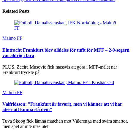
Related Posts
Malmö FF
Eintracht Frankfurt blev alldeles för tufft för MFF – 2-0-segern
var aldrig i fara
PLUS. Zecira Musovic fick massvis att göra i MFF-målet när
Frankfurt tryckte på.
Malmö FF
Valfridsson: ”Frankfurt är favorit, men vi känner att vi har
idéer att kunna slå dem”
Tuva Skoog fick lämna matchen mot Vålerenga med svåra smärtor,
men spel är inte uteslutet.