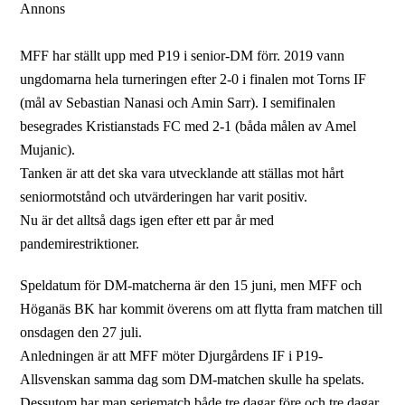
Annons
MFF har ställt upp med P19 i senior-DM förr. 2019 vann
ungdomarna hela turneringen efter 2-0 i finalen mot Torns IF
(mål av Sebastian Nanasi och Amin Sarr). I semifinalen
besegrades Kristianstads FC med 2-1 (båda målen av Amel
Mujanic).
Tanken är att det ska vara utvecklande att ställas mot hårt
seniormotstånd och utvärderingen har varit positiv.
Nu är det alltså dags igen efter ett par år med
pandemirestriktioner.
Speldatum för DM-matcherna är den 15 juni, men MFF och
Höganäs BK har kommit överens om att flytta fram matchen till
onsdagen den 27 juli.
Anledningen är att MFF möter Djurgårdens IF i P19-
Allsvenskan samma dag som DM-matchen skulle ha spelats.
Dessutom har man seriematch både tre dagar före och tre dagar