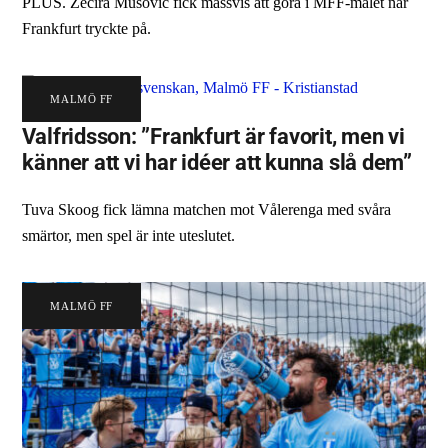
PLUS. Zecira Musovic fick massvis att göra i MFF-målet när
Frankfurt tryckte på.
MALMÖ FF
Valfridsson: ”Frankfurt är favorit, men vi
känner att vi har idéer att kunna slå dem”
Tuva Skoog fick lämna matchen mot Vålerenga med svåra
smärtor, men spel är inte uteslutet.
MALMÖ FF