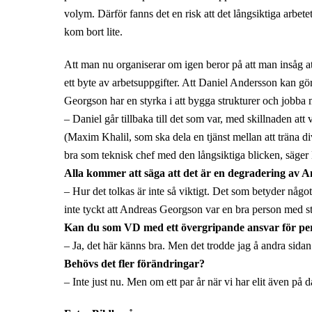
volym. Därför fanns det en risk att det långsiktiga arbetet
kom bort lite.
Att man nu organiserar om igen beror på att man insåg at
ett byte av arbetsuppgifter. Att Daniel Andersson kan gö
Georgson har en styrka i att bygga strukturer och jobba 
– Daniel går tillbaka till det som var, med skillnaden at
(Maxim Khalil, som ska dela en tjänst mellan att träna d
bra som teknisk chef med den långsiktiga blicken, säger
Alla kommer att säga att det är en degradering av A
– Hur det tolkas är inte så viktigt. Det som betyder något
inte tyckt att Andreas Georgson var en bra person med st
Kan du som VD med ett övergripande ansvar för perso
– Ja, det här känns bra. Men det trodde jag å andra sida
Behövs det fler förändringar?
– Inte just nu. Men om ett par år när vi har elit även på 