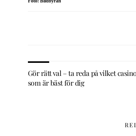
Foto: Bildbyrån
Gör rätt val – ta reda på vilket casin
som är bäst för dig
RE