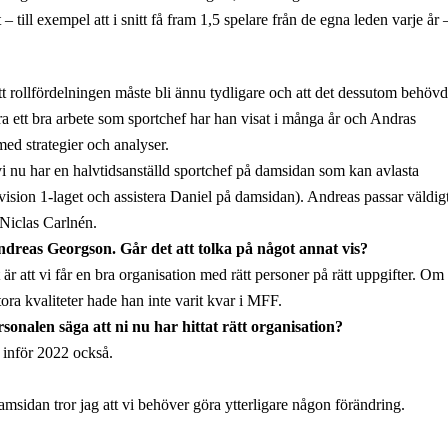
 – till exempel att i snitt få fram 1,5 spelare från de egna leden varje år 
t rollfördelningen måste bli ännu tydligare och att det dessutom behöv
ra ett bra arbete som sportchef har han visat i många år och Andras
med strategier och analyser.
t vi nu har en halvtidsanställd sportchef på damsidan som kan avlasta
ivision 1-laget och assistera Daniel på damsidan). Andreas passar väldig
 Niclas Carlnén.
ndreas Georgson. Går det att tolka på något annat vis?
 är att vi får en bra organisation med rätt personer på rätt uppgifter. Om 
ora kvaliteter hade han inte varit kvar i MFF.
nalen säga att ni nu har hittat rätt organisation?
n inför 2022 också.
damsidan tror jag att vi behöver göra ytterligare någon förändring.