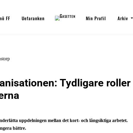
mö FF
Uefaranken
Min Profil
Arkiv
isationen: Tydligare roller
lerna
derlätta uppdelningen mellan det kort- och långsiktiga arbetet.
ungera bättre.