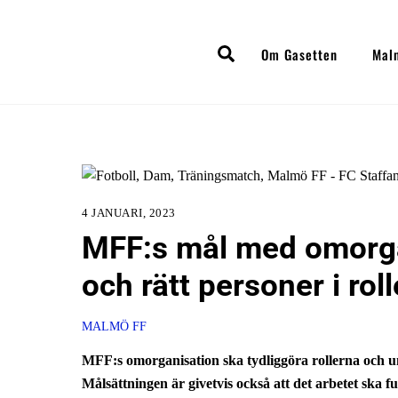
Skip
to
Search
Om Gasetten
Mal
content
4 JANUARI, 2023
MFF:s mål med omorgan
och rätt personer i rol
MALMÖ FF
MFF:s omorganisation ska tydliggöra rollerna och un
Målsättningen är givetvis också att det arbetet ska f