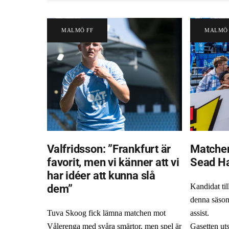
MALMÖ FF
MALMÖ 
Valfridsson: ”Frankfurt är
Matchen
favorit, men vi känner att vi
Sead H
har idéer att kunna slå
dem”
Kandidat til
denna säso
Tuva Skoog fick lämna matchen mot
assist.
Vålerenga med svåra smärtor, men spel är
Gasetten ut