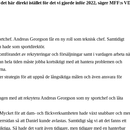
t det här direkt istället för det vi gjorde inför 2022, säger MFF:s V
ortchef. Andreas Georgson får en ny roll som teknisk chef. Samtidigt
 hade som sportdirektör.
omförandet av rekryteringar och försäljningar samt i vardagen arbeta nä
han hela tiden måste jobba kortsiktigt med att hantera problemen och
rna.
jer strategin för att uppnå de långsiktiga målen och även ansvara för
ingen med att rekrytera Andreas Georgson som ny sportchef och låta
. Mycket för att dam- och flickverksamheten hade växt snabbare och me
rrsidan så att Daniel kunde avlastas. Samtidigt såg vi att det fanns ett
ktiga. Så hade det varit även tidigare, men tidigare med en hanterbar