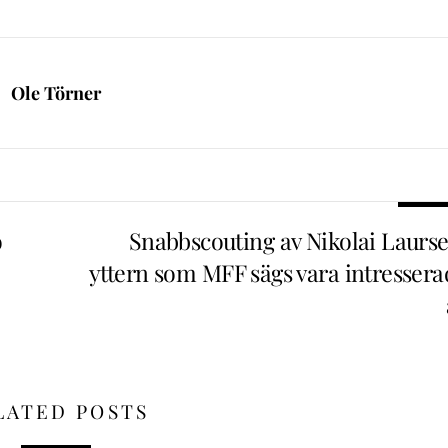
Ole Törner
o
Snabbscouting av Nikolai Laurse
yttern som MFF sägs vara intressera
LATED POSTS