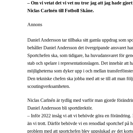
– Om vi vetat det vi vet nu tror jag att jag hade gjor
Niclas Carlnén till Fotboll Skåne.
Annons
Daniel Andersson tar tillbaka sitt gamla uppdrag som sp
behåller Daniel Andersson det övergripande ansvaret han
Sportchefen ska, som tidigare, ha huvudansvaret för gen
stab och spelare i representationslagen. Det innebär att 
möjligheterna som dyker upp i och mellan transferfönste
Den tekniske chefen ska jobba med att se till att man föl
scoutingverksamheten.
Niclas Carlnén är tydlig med varför man gjorde förändr
Daniel Andersson bli sportdirektör.
– Inför 2022 insåg vi att vi behövde göra en förändring
än vi trott. Därför behövde vi en renodlad sportchef på he
problem med att sportchefen blev uppslukad av det kortsi