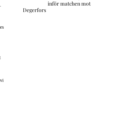
inför matchen mot
–
Degerfors
des
t
vi