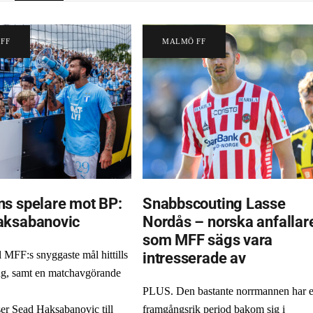
FF
MALMÖ FF
s spelare mot BP:
Snabbscouting Lasse
aksabanovic
Nordås – norska anfallar
som MFF sägs vara
intresserade av
l MFF:s snyggaste mål hittills
ng, samt en matchavgörande
PLUS. Den bastante norrmannen har 
ser Sead Haksabanovic till
framgångsrik period bakom sig i