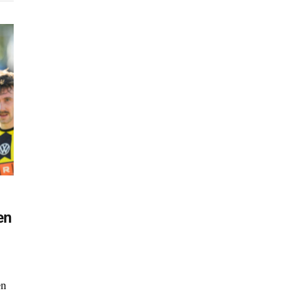
en
en