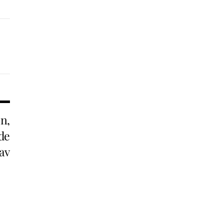
n,
de
av