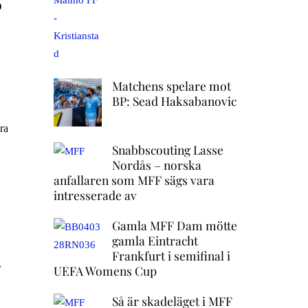
D
Matchens spelare mot
BP: Sead Haksabanovic
ra
Snabbscouting Lasse
Nordås – norska
anfallaren som MFF sägs vara
intresserade av
Gamla MFF Dam mötte
gamla Eintracht
Frankfurt i semifinal i
r
UEFA Womens Cup
Så är skadeläget i MFF