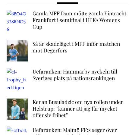
Gamla MFF Dam mötte gamla Eintracht
Frankfurt i semifinal i UEFA Womens
Cup
Så är skadeläget i MFF inför matchen
mot Degerfors
Uefaranken: Hammarby nyckeln till
Sveriges plats på nationsrankingen
Kenan Busuladzic om nya rollen under
Helstrup: ”känner att jag får mycket
offensiv frihet”
Uefaranken: Malmö FF:s seger över