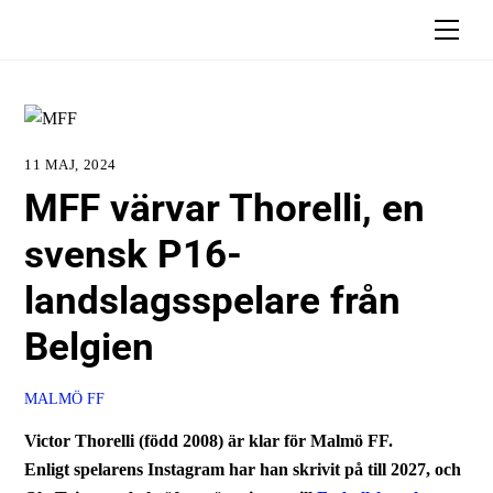
Skip
Men
to
content
11 MAJ, 2024
MFF värvar Thorelli, en
svensk P16-
landslagsspelare från
Belgien
MALMÖ FF
Victor Thorelli (född 2008) är klar för Malmö FF.
Enligt spelarens Instagram har han skrivit på till 2027, och