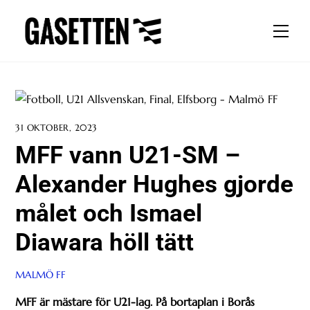
Skip
to
Men
content
31 OKTOBER, 2023
MFF vann U21-SM –
Alexander Hughes gjorde
målet och Ismael
Diawara höll tätt
MALMÖ FF
MFF är mästare för U21-lag. På bortaplan i Borås