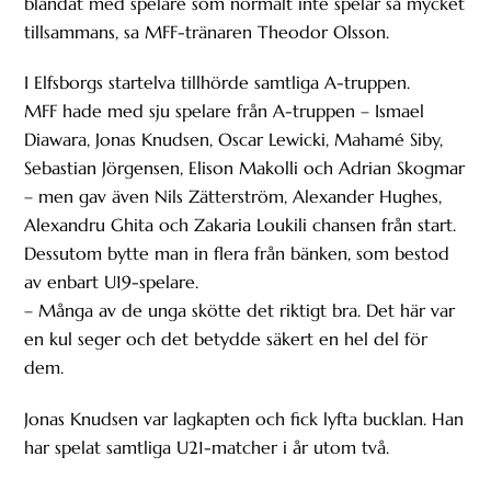
blandat med spelare som normalt inte spelar så mycket
tillsammans, sa MFF-tränaren Theodor Olsson.
I Elfsborgs startelva tillhörde samtliga A-truppen.
MFF hade med sju spelare från A-truppen – Ismael
Diawara, Jonas Knudsen, Oscar Lewicki, Mahamé Siby,
Sebastian Jörgensen, Elison Makolli och Adrian Skogmar
– men gav även Nils Zätterström, Alexander Hughes,
Alexandru Ghita och Zakaria Loukili chansen från start.
Dessutom bytte man in flera från bänken, som bestod
av enbart U19-spelare.
– Många av de unga skötte det riktigt bra. Det här var
en kul seger och det betydde säkert en hel del för
dem.
Jonas Knudsen var lagkapten och fick lyfta bucklan. Han
har spelat samtliga U21-matcher i år utom två.