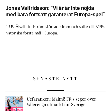
Jonas Valfridsson: ”Vi är är inte nöjda
med bara fortsatt garanterat Europa-spel”
PLUS. Älvali Lindström störtade fram och satte dit MFF:s
historiska första mål i Europa.
SENASTE NYTT
Uefaranken: Malmö FF:s seger över
Vålerenga utmärkt för Sverige