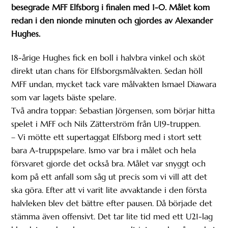
besegrade MFF Elfsborg i finalen med 1-0. Målet kom
redan i den nionde minuten och gjordes av Alexander
Hughes.
18-årige Hughes fick en boll i halvbra vinkel och sköt
direkt utan chans för Elfsborgsmålvakten. Sedan höll
MFF undan, mycket tack vare målvakten Ismael Diawara
som var lagets bäste spelare.
Två andra toppar: Sebastian Jörgensen, som börjar hitta
spelet i MFF och Nils Zätterström från U19-truppen.
– Vi mötte ett supertaggat Elfsborg med i stort sett
bara A-truppspelare. Ismo var bra i målet och hela
försvaret gjorde det också bra. Målet var snyggt och
kom på ett anfall som såg ut precis som vi vill att det
ska göra. Efter att vi varit lite avvaktande i den första
halvleken blev det bättre efter pausen. Då började det
stämma även offensivt. Det tar lite tid med ett U21-lag