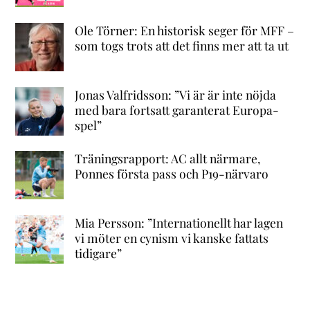
Ole Törner: En historisk seger för MFF –
som togs trots att det finns mer att ta ut
Jonas Valfridsson: ”Vi är är inte nöjda
med bara fortsatt garanterat Europa-
spel”
Träningsrapport: AC allt närmare,
Ponnes första pass och P19-närvaro
Mia Persson: ”Internationellt har lagen
vi möter en cynism vi kanske fattats
tidigare”