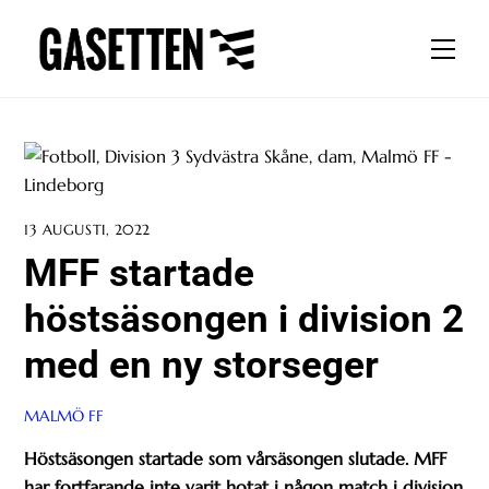
Skip
to
Men
content
13 AUGUSTI, 2022
MFF startade
höstsäsongen i division 2
med en ny storseger
MALMÖ FF
Höstsäsongen startade som vårsäsongen slutade. MFF
har fortfarande inte varit hotat i någon match i division