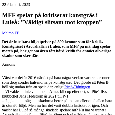
22 februari, 2023
MFF spelar på kritiserat konstgräs i
Luleå: ”Väldigt slitsam mot kroppen”
Malmö FF
Det är inte bara biljettpriser på 300 kronor som får kritik.
Konstgräset i Arcushallen i Luleå, som MFF på måndag spelar
match på, har genom åren fått hård kritik för antalet allvarliga
skador som sker där.
Annons
Värst var det år 2016 när det på bara några veckor var tre personer
som drog sönder hälsenorna på konstgräset. Det gjorde att Piteå IF
höll sig undan från att spela där, enligt
Piteå-Tidningen
.
– Vi valde att inte vara med i Arnes bil cup efter det, sa Piteå IF:s
klubbchef Jens Hedström år 2021 till P-T.
– Jag kan inte säga att skadorna beror på mattan eller om hallen bara
är otursförföljd. Men nu har det varit dubbla knäskador igen. Och
varför har Luleå så många skadade spelare nu? Nu har vi tränat i
Arcushallen när tältet i Piteå är stängt och vi märker på vissa av våra