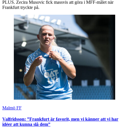
PLUS. Zecira Musovic fick massvis att göra i MFF-målet när
Frankfurt tryckte på.
Malmö FF
Valfridsson: ”Frankfurt är favorit, men vi känner att vi har
idéer att kunna slå dem”