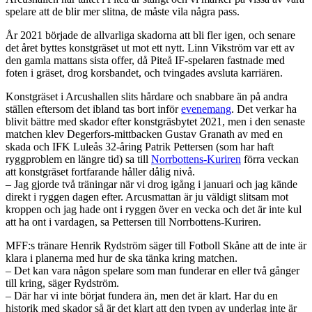
spelare att de blir mer slitna, de måste vila några pass.
År 2021 började de allvarliga skadorna att bli fler igen, och senare
det året byttes konstgräset ut mot ett nytt. Linn Vikström var ett av
den gamla mattans sista offer, då Piteå IF-spelaren fastnade med
foten i gräset, drog korsbandet, och tvingades avsluta karriären.
Konstgräset i Arcushallen slits hårdare och snabbare än på andra
ställen eftersom det ibland tas bort inför
evenemang
. Det verkar ha
blivit bättre med skador efter konstgräsbytet 2021, men i den senaste
matchen klev Degerfors-mittbacken Gustav Granath av med en
skada och IFK Luleås 32-åring Patrik Pettersen (som har haft
ryggproblem en längre tid) sa till
Norrbottens-Kuriren
förra veckan
att konstgräset fortfarande håller dålig nivå.
– Jag gjorde två träningar när vi drog igång i januari och jag kände
direkt i ryggen dagen efter. Arcusmattan är ju väldigt slitsam mot
kroppen och jag hade ont i ryggen över en vecka och det är inte kul
att ha ont i vardagen, sa Pettersen till Norrbottens-Kuriren.
MFF:s tränare Henrik Rydström säger till Fotboll Skåne att de inte är
klara i planerna med hur de ska tänka kring matchen.
– Det kan vara någon spelare som man funderar en eller två gånger
till kring, säger Rydström.
– Där har vi inte börjat fundera än, men det är klart. Har du en
historik med skador så är det klart att den typen av underlag inte är