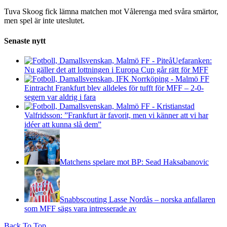
Tuva Skoog fick lämna matchen mot Vålerenga med svåra smärtor,
men spel är inte uteslutet.
Senaste nytt
Uefaranken:
Nu gäller det att lottningen i Europa Cup går rätt för MFF
Eintracht Frankfurt blev alldeles för tufft för MFF – 2-0-
segern var aldrig i fara
Valfridsson: ”Frankfurt är favorit, men vi känner att vi har
idéer att kunna slå dem”
Matchens spelare mot BP: Sead Haksabanovic
Snabbscouting Lasse Nordås – norska anfallaren
som MFF sägs vara intresserade av
Back To Top