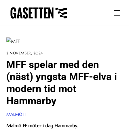
Skip
to
Men
content
2 NOVEMBER, 2024
MFF spelar med den
(näst) yngsta MFF-elva i
modern tid mot
Hammarby
MALMÖ FF
Malmö FF möter i dag Hammarby.