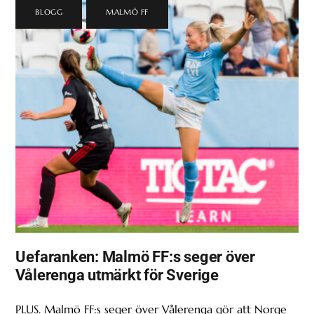
BLOGG
,
MALMÖ FF
Uefaranken: Malmö FF:s seger över
Vålerenga utmärkt för Sverige
PLUS. Malmö FF:s seger över Vålerenga gör att Norge