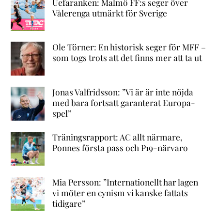
Uefaranken: Malmö FF:s seger över
Vålerenga utmärkt för Sverige
Ole Törner: En historisk seger för MFF –
som togs trots att det finns mer att ta ut
Jonas Valfridsson: ”Vi är är inte nöjda
med bara fortsatt garanterat Europa-
spel”
Träningsrapport: AC allt närmare,
Ponnes första pass och P19-närvaro
Mia Persson: ”Internationellt har lagen
vi möter en cynism vi kanske fattats
tidigare”