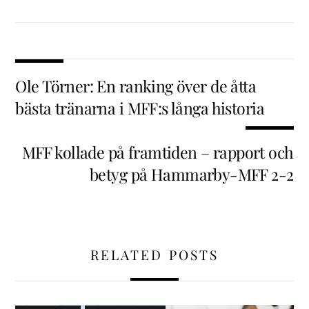
Ole Törner: En ranking över de åtta
bästa tränarna i MFF:s långa historia
MFF kollade på framtiden – rapport och
betyg på Hammarby-MFF 2-2
RELATED POSTS