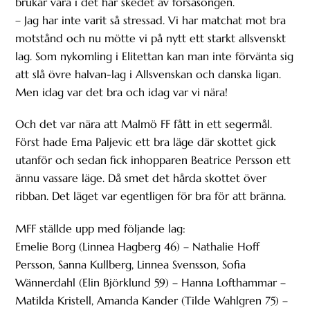
brukar vara i det här skedet av försäsongen.
– Jag har inte varit så stressad. Vi har matchat mot bra
motstånd och nu mötte vi på nytt ett starkt allsvenskt
lag. Som nykomling i Elitettan kan man inte förvänta sig
att slå övre halvan-lag i Allsvenskan och danska ligan.
Men idag var det bra och idag var vi nära!
Och det var nära att Malmö FF fått in ett segermål.
Först hade Ema Paljevic ett bra läge där skottet gick
utanför och sedan fick inhopparen Beatrice Persson ett
ännu vassare läge. Då smet det hårda skottet över
ribban. Det läget var egentligen för bra för att bränna.
MFF ställde upp med följande lag:
Emelie Borg (Linnea Hagberg 46) – Nathalie Hoff
Persson, Sanna Kullberg, Linnea Svensson, Sofia
Wännerdahl (Elin Björklund 59) – Hanna Lofthammar –
Matilda Kristell, Amanda Kander (Tilde Wahlgren 75) –