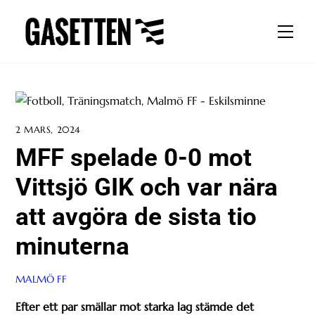
Skip
to
Men
content
2 MARS, 2024
MFF spelade 0-0 mot
Vittsjö GIK och var nära
att avgöra de sista tio
minuterna
MALMÖ FF
Efter ett par smällar mot starka lag stämde det