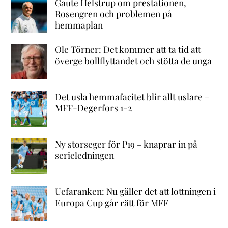
Gaute Helstrup om prestationen,
Rosengren och problemen på
hemmaplan
Ole Törner: Det kommer att ta tid att
överge bollflyttandet och stötta de unga
Det usla hemmafacitet blir allt uslare –
MFF-Degerfors 1-2
Ny storseger för P19 – knaprar in på
serieledningen
Uefaranken: Nu gäller det att lottningen i
Europa Cup går rätt för MFF